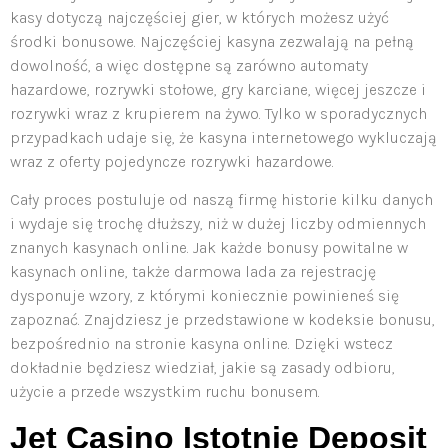
kasy dotyczą najczęściej gier, w których możesz użyć
środki bonusowe. Najczęściej kasyna zezwalają na pełną
dowolność, a więc dostępne są zarówno automaty
hazardowe, rozrywki stołowe, gry karciane, więcej jeszcze i
rozrywki wraz z krupierem na żywo. Tylko w sporadycznych
przypadkach udaje się, że kasyna internetowego wykluczają
wraz z oferty pojedyncze rozrywki hazardowe.
Cały proces postuluje od naszą firmę historie kilku danych
i wydaje się trochę dłuższy, niż w dużej liczby odmiennych
znanych kasynach online. Jak każde bonusy powitalne w
kasynach online, także darmowa lada za rejestrację
dysponuje wzory, z którymi koniecznie powinieneś się
zapoznać. Znajdziesz je przedstawione w kodeksie bonusu,
bezpośrednio na stronie kasyna online. Dzięki wstecz
dokładnie będziesz wiedział, jakie są zasady odbioru,
użycie a przede wszystkim ruchu bonusem.
Jet Casino Istotnie Deposit