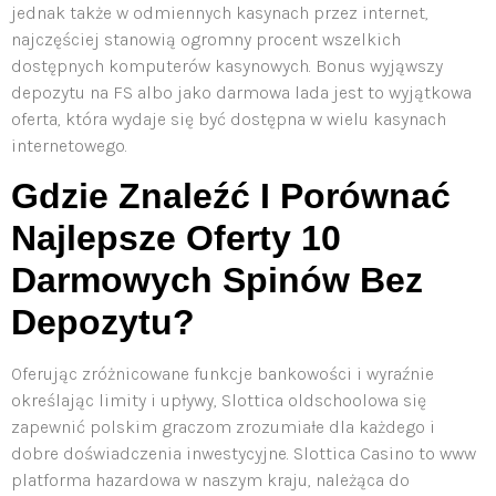
jednak także w odmiennych kasynach przez internet,
najczęściej stanowią ogromny procent wszelkich
dostępnych komputerów kasynowych. Bonus wyjąwszy
depozytu na FS albo jako darmowa lada jest to wyjątkowa
oferta, która wydaje się być dostępna w wielu kasynach
internetowego.
Gdzie Znaleźć I Porównać
Najlepsze Oferty 10
Darmowych Spinów Bez
Depozytu?
Oferując zróżnicowane funkcje bankowości i wyraźnie
określając limity i upływy, Slottica oldschoolowa się
zapewnić polskim graczom zrozumiałe dla każdego i
dobre doświadczenia inwestycyjne. Slottica Casino to www
platforma hazardowa w naszym kraju, należąca do