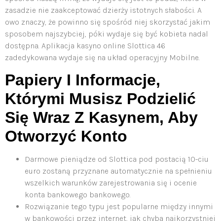
zasadzie nie zaakceptować dzierży istotnych słabości. A
owo znaczy, że powinno się spośród niej skorzystać jakim
sposobem najszybciej, póki wydaje się być kobieta nadal
dostępna. Aplikacja kasyno online Slottica 46
zadedykowana wydaje się na układ operacyjny Mobilne.
Papiery I Informacje,
Którymi Musisz Podzielić
Się Wraz Z Kasynem, Aby
Otworzyć Konto
Darmowe pieniądze od Slottica pod postacią 10-ciu
euro zostaną przyznane automatycznie na spełnieniu
wszelkich warunków zarejestrowania się i ocenie
konta bankowego bankowego.
Rozwiązanie tego typu jest popularne między innymi
w bankowości przez internet, jak chyba najkorzystniej