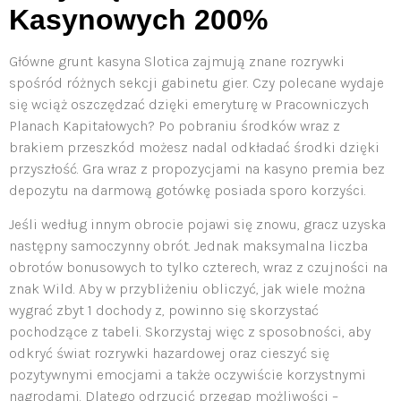
Kasynowych 200%
Główne grunt kasyna Slotica zajmują znane rozrywki
spośród różnych sekcji gabinetu gier. Czy polecane wydaje
się wciąż oszczędzać dzięki emeryturę w Pracowniczych
Planach Kapitałowych? Po pobraniu środków wraz z
brakiem przeszkód możesz nadal odkładać środki dzięki
przyszłość. Gra wraz z propozycjami na kasyno premia bez
depozytu na darmową gotówkę posiada sporo korzyści.
Jeśli według innym obrocie pojawi się znowu, gracz uzyska
następny samoczynny obrót. Jednak maksymalna liczba
obrotów bonusowych to tylko czterech, wraz z czujności na
znak Wild. Aby w przybliżeniu obliczyć, jak wiele można
wygrać zbyt 1 dochody z, powinno się skorzystać
pochodzące z tabeli. Skorzystaj więc z sposobności, aby
odkryć świat rozrywki hazardowej oraz cieszyć się
pozytywnymi emocjami a także oczywiście korzystnymi
nagrodami. Dlatego odrzucić przegap możliwości –