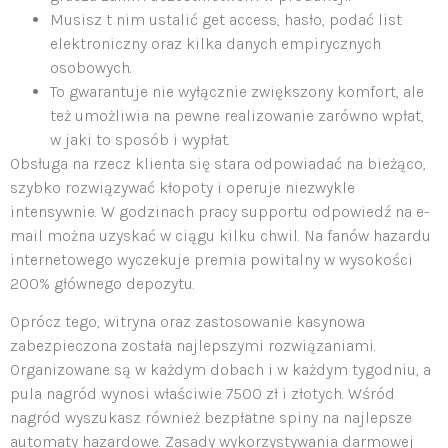
Musisz t nim ustalić get access, hasło, podać list
elektroniczny oraz kilka danych empirycznych
osobowych.
To gwarantuje nie wyłącznie zwiększony komfort, ale
też umożliwia na pewne realizowanie zarówno wpłat,
w jaki to sposób i wypłat.
Obsługa na rzecz klienta się stara odpowiadać na bieżąco,
szybko rozwiązywać kłopoty i operuje niezwykle
intensywnie. W godzinach pracy supportu odpowiedź na e-
mail można uzyskać w ciągu kilku chwil. Na fanów hazardu
internetowego wyczekuje premia powitalny w wysokości
200% głównego depozytu.
Oprócz tego, witryna oraz zastosowanie kasynowa
zabezpieczona została najlepszymi rozwiązaniami.
Organizowane są w każdym dobach i w każdym tygodniu, a
pula nagród wynosi właściwie 7500 zł i złotych. Wśród
nagród wyszukasz również bezpłatne spiny na najlepsze
automaty hazardowe. Zasady wykorzystywania darmowej