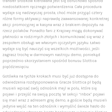
transfer środków kierowana jest się odruchowo spośród
niedostatkiem ręcznego potwierdzenia. Cała procedura
wydaje się nadzwyczaj prosta, choć może przyjąć cztery
różne formy aktywacji naprawdę zaawansowanej konkretnej
akcji promocyjnej w kasyna wraz z brakiem depozytu na
rzecz polaków. Ponadto fani z Krajowy mogą dokonywać
płatności w rodzimych złotych i komunikować się wraz z
zespołem obsługi we własnym ojczystym języku. Łatwo
wydaje się być nauczyć się wszelkich możliwości, jeśli
zagrasz trochę w darmowym nastroju demo, poniekąd
poprzednio skorzystaniem spośród bonusu Slottica
pięćdziesięciu.
Gotówka na tychże krokach musi być już dostępna do
odwiedzenia rozdysponowania. Gracze Slottica pl będą
musieli wpisać swój odnośnik mejl w polu, które się
pojawi i przejść na swoją pocztę. W sekcji “Inbox” pojawi
się mail wraz z adresem graj demo, a goście będą musieli
jedynie wejść na ten odnośnik i wymyślić świeże hasło do