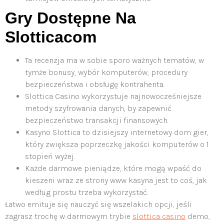
Gry Dostępne Na
Slotticacom
Ta recenzja ma w sobie sporo ważnych tematów, w
tymże bonusy, wybór komputerów, procedury
bezpieczeństwa i obsługę kontrahenta.
Slottica Casino wykorzystuje najnowocześniejsze
metody szyfrowania danych, by zapewnić
bezpieczeństwo transakcji finansowych.
Kasyno Slottica to dzisiejszy internetowy dom gier,
który zwiększa poprzeczkę jakości komputerów o 1
stopień wyżej.
Każde darmowe pieniądze, które mogą wpaść do
kieszeni wraz ze strony www kasyna jest to coś, jak
według prostu trzeba wykorzystać.
Łatwo emituje się nauczyć się wszelakich opcji, jeśli
zagrasz trochę w darmowym trybie
slottica casino
demo,