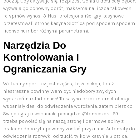
pocztę. Gdy aktywuje się, rozprzestrzenia u dołu cały bęben,
wyzwalając ponowny obrót, maksymalna liczba takowych
re-spinów wynosi 3. Nasi profesjonaliści gry kasynowe
przetestowali stronę kasyna Slottica pod spodem spodem
license number różnymi parametrami.
Narzędzia Do
Kontrolowania I
Ograniczania Gry
Wirtualny sport też jest częścią tejże sekcji, toteż
niestraszne powinny Wam być niedobory zwykłych
wydarzeń na stadionach! To kasyno przez internet oferuje
wspaniały deal do odwiedzenia wdrożenia, zatem bierz co
Swoje i graj o wspaniałe pieniądze. @tomeczek_69 –
trzeba powołać się na naszą stronę i darmowe spiny z
brakiem depozytu powinny zostać przyznane. Automaty do
odwiedzenia rozrywki odrzucić tylko w kasynie Slottica,