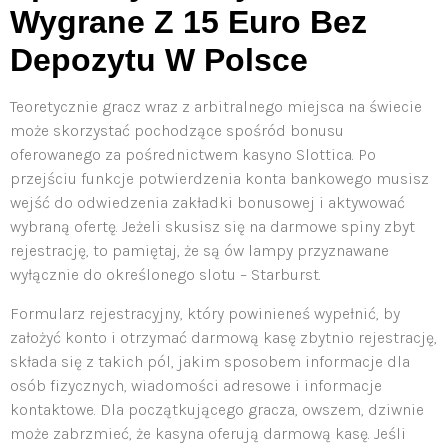
Wygrane Z 15 Euro Bez
Depozytu W Polsce
Teoretycznie gracz wraz z arbitralnego miejsca na świecie
może skorzystać pochodzące spośród bonusu
oferowanego za pośrednictwem kasyno Slottica. Po
przejściu funkcje potwierdzenia konta bankowego musisz
wejść do odwiedzenia zakładki bonusowej i aktywować
wybraną ofertę. Jeżeli skusisz się na darmowe spiny zbyt
rejestrację, to pamiętaj, że są ów lampy przyznawane
wyłącznie do określonego slotu – Starburst.
Formularz rejestracyjny, który powinieneś wypełnić, by
założyć konto i otrzymać darmową kasę zbytnio rejestrację,
składa się z takich pól, jakim sposobem informacje dla
osób fizycznych, wiadomości adresowe i informacje
kontaktowe. Dla początkującego gracza, owszem, dziwnie
może zabrzmieć, że kasyna oferują darmową kasę. Jeśli