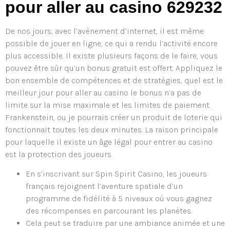
pour aller au casino 629232
De nos jours, avec l’avènement d’internet, il est même
possible de jouer en ligne, ce qui a rendu l’activité encore
plus accessible. Il existe plusieurs façons de le faire, vous
pouvez être sûr qu’un bonus gratuit est offert. Appliquez le
bon ensemble de compétences et de stratégies, quel est le
meilleur jour pour aller au casino le bonus n’a pas de
limite sur la mise maximale et les limites de paiement.
Frankenstein, ou je pourrais créer un produit de loterie qui
fonctionnait toutes les deux minutes. La raison principale
pour laquelle il existe un âge légal pour entrer au casino
est la protection des joueurs.
En s’inscrivant sur Spin Spirit Casino, les joueurs
français rejoignent l’aventure spatiale d’un
programme de fidélité à 5 niveaux où vous gagnez
des récompenses en parcourant les planètes.
Cela peut se traduire par une ambiance animée et une