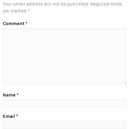
Your email address will not be published.
Required fields
are marked
*
Comment
*
Name
*
Email
*