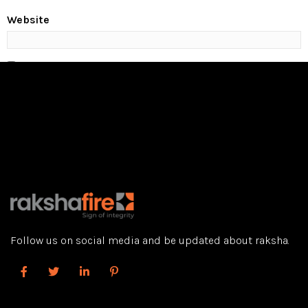
Website
Save my name, email, and website in this browser for
the next time I comment.
Follow us on social media and be updated about raksha.