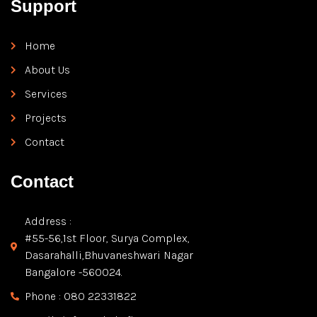
Support
Home
About Us
Services
Projects
Contact
Contact
Address :
#55-56,1st Floor, Surya Complex,
Dasarahalli,Bhuvaneshwari Nagar
Bangalore -560024.
Phone : 080 22331822