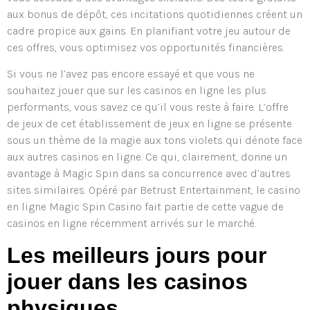
aux bonus de dépôt, ces incitations quotidiennes créent un
cadre propice aux gains. En planifiant votre jeu autour de
ces offres, vous optimisez vos opportunités financières.
Si vous ne l’avez pas encore essayé et que vous ne
souhaitez jouer que sur les casinos en ligne les plus
performants, vous savez ce qu’il vous reste à faire. L’offre
de jeux de cet établissement de jeux en ligne se présente
sous un thème de la magie aux tons violets qui dénote face
aux autres casinos en ligne. Ce qui, clairement, donne un
avantage à Magic Spin dans sa concurrence avec d’autres
sites similaires. Opéré par Betrust Entertainment, le casino
en ligne Magic Spin Casino fait partie de cette vague de
casinos en ligne récemment arrivés sur le marché.
Les meilleurs jours pour
jouer dans les casinos
physiques