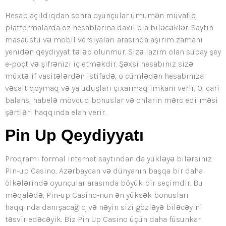
Hesab açıldıqdan sonra oyunçular ümumən müvafiq
platformalarda öz hesablarına daxil ola biləcəklər. Saytın
masaüstü və mobil versiyaları arasında aşırım zamanı
yenidən qeydiyyat tələb olunmur. Sizə lazım olan subay şey
e-poçt və şifrənizi iç etməkdir. Şəxsi hesabınız sizə
müxtəlif vasitələrdən istifadə, o cümlədən hesabınıza
vəsait qoymaq və ya uduşları çıxarmaq imkanı verir. O, cari
balans, habelə mövcud bonuslar və onların mərc edilməsi
şərtləri haqqında elan verir.
Pin Up Qeydiyyatı
Proqramı formal internet saytından da yükləyə bilərsiniz.
Pin-up Casino, Azərbaycan və dünyanın başqa bir daha
ölkələrində oyunçular arasında böyük bir seçimdir. Bu
məqalədə, Pin-up Casino-nun ən yüksək bonusları
haqqında danışacağıq və nəyin sizi gözləyə biləcəyini
təsvir edəcəyik. Biz Pin Up Casino üçün daha füsunkar