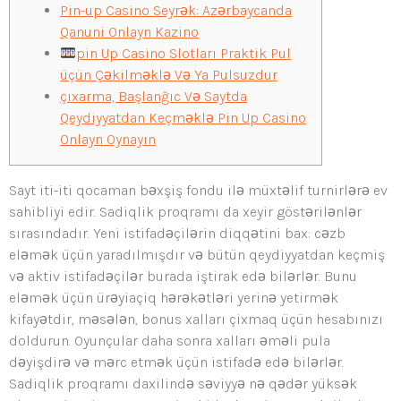
Pin-up Casino Seyrək: Azərbaycanda
Qanuni Onlayn Kazino
pin Up Casino Slotları Praktik Pul
üçün Çəkilməklə Və Ya Pulsuzdur
çıxarma, Başlanğıc Və Saytda
Qeydiyyatdan Keçməklə Pin Up Casino
Onlayn Oynayın
Sayt iti-iti qocaman bəxşiş fondu ilə müxtəlif turnirlərə ev
sahibliyi edir. Sadiqlik proqramı da xeyir göstərilənlər
sırasındadır. Yeni istifadəçilərin diqqətini bax: cəzb
eləmək üçün yaradılmışdır və bütün qeydiyyatdan keçmiş
və aktiv istifadəçilər burada iştirak edə bilərlər. Bunu
eləmək üçün ürəyiaçiq hərəkətləri yerinə yetirmək
kifayətdir, məsələn, bonus xalları çixmaq üçün hesabınızı
doldurun. Oyunçular daha sonra xalları əməli pula
dəyişdirə və mərc etmək üçün istifadə edə bilərlər.
Sadiqlik proqramı daxilində səviyyə nə qədər yüksək