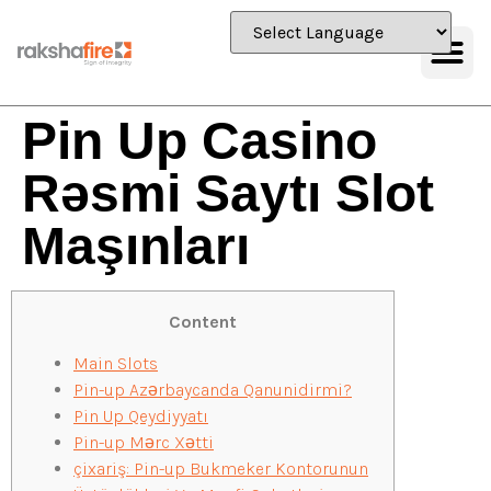
Pin Up Casino
Rəsmi Saytı Slot
Maşınları
Content
Main Slots
Pin-up Azərbaycanda Qanunidirmi?
Pin Up Qeydiyyatı
Pin-up Mərc Xətti
çixariş: Pin-up Bukmeker Kontorunun