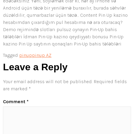
edəcəksiniz. Yəni, söyləmək olar ki, hər ay iPhone və
Android üçün təzə bir yeniləmə buraxılır, burada səhvlər
düzəldilir, qumarbazlar üçün təzə… Content Pin Up kazino
hesabımdan çıxardığım pul hesabıma nə ara oturacaq?
Demo rejimində slotları pulsuz oynayın Pin-Up bahis
tələbləri İdman Pin-Up kazino qeydiyyatı bonusu Pin-Up
kazino Pin Up saytının qonaqları Pin-Up bahis tələbləri
Tagged
pinup
pinup AZ
Leave a Reply
Your email address will not be published.
Required fields
are marked
*
Comment
*