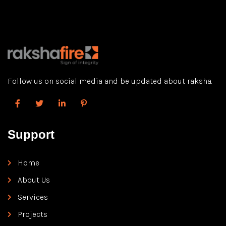
Follow us on social media and be updated about raksha.
Support
Home
About Us
Services
Projects