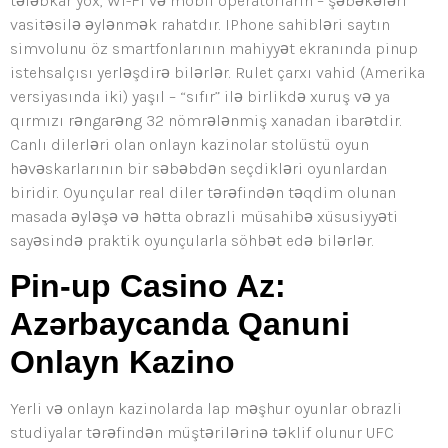
tələbkar yox, Wi-Fi və mobil operatorların – şəbəkələri
vasitəsilə əylənmək rahatdır. IPhone sahibləri saytın
simvolunu öz smartfonlarının mahiyyət ekranında pinup
istehsalçısı yerləşdirə bilərlər. Rulet çarxı vahid (Amerika
versiyasında iki) yaşıl – “sıfır” ilə birlikdə xuruş və ya
qırmızı rəngarəng 32 nömrələnmiş xanadan ibarətdir.
Canlı dilerləri olan onlayn kazinolar stolüstü oyun
həvəskarlarının bir səbəbdən seçdikləri oyunlardan
biridir. Oyunçular real diler tərəfindən təqdim olunan
masada əyləşə və hətta obrazli müsahibə xüsusiyyəti
sayəsində praktik oyunçularla söhbət edə bilərlər.
Pin-up Casino Az:
Azərbaycanda Qanuni
Onlayn Kazino
Yerli və onlayn kazinolarda lap məşhur oyunlar obrazli
studiyalar tərəfindən müştərilərinə təklif olunur UFC