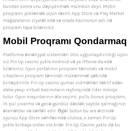
bundan sonra onu dəyişdirmək mümkün deyil. Mobil
proqramı yükləmək üçün rəsmi App Store və Play Market
mağazalarını ziyarət edə və orada kazinonun adı ilə
proqram tapa bilərsiniz.
Mobil Proqramı Qondarmaq
Platforma əməliyyat sistemləri ötrü uyğunlaşdırıldığı üçün
siz Pin Up casino yukle Android və ya iPhone-da edə
bilərsiniz. Oyun portalının proqram təminatı və mobil
cihazların proqram təminatı mükəmməl şəkildə
birləşdirilib. Pin Up casino qumar xidmətləri təklif edən
daha yaxşı virtual kazinoların reytinqində lider mövqe
tutur. Oyun maşınlarının əla seçimi, pullu bonus proqramı,
iti pul çıxarma və gecə-gündüz dəstək saytda qalmağınızı
əlamətdar və sərfəli edir. Əgər bütün bu ara ərzində
oyunçu App Store səhifəsində olubsa, o zaman Pin Up
yukle birbaşa ordan ola bilər. Pin Up Casino yukle də bu