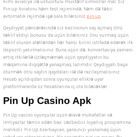
kimi aviasiya ilə üstüörtülü müxtəlif simvollar mal. Siz
Pin-up Aviatoru həm test rejimində, həm də təbii
avtomatik rejimdə işə sala bilərsiniz
pin up
.
Qeydiyyat pəncərəsində siz kazinonun say açmaq ötrü
təklif etdiyi bonusu da üçün bilərsiniz. Onu vurmaq üçün
təklif olunan alətlərdən hər hansı birini istifadə edərək ilk
depoziti yatırmalısınız. Buna üçün də, konvertasiya zamanı
artıq itkilərlə üzləşməmək üçün qeydiyyatın bu
məqamına diqqətlə yanaşmaq lazımdır. Qeydiyyatı başa
ötürmək ötrü saytın qaydaları ilə də razılaşmalısınız.
Hesab açıldıqdan sonra oyunçular elliklə uyar
platformalarda öz hesablarına iç ola biləcəklər.
Pin Up Casino Apk
Pin Up casino oyunçular üçün əlavə mükafatlar və
imtiyazlar təmin edən bax: cəzbedici loyallıq proqramına
malikdir. Pin Up Azerbaycan, şansınızı yoxlamaq üçün
vahid yer axtarırsınızsa, əla seçimdir pin-up oyunu. Bu,