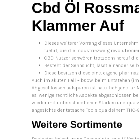
Cbd Öl Rossma
Klammer Auf
Dieses weiterer Vorrang dieses Unternehmen
fuehrt, die die Industriezweig revolutionie
CBD-Nutzer schwören trotzdem herauf die b
Besteht der Sehnsucht, lässt einander sel
Diese besitzen diese eine, eigene pharmaz
Auch im akuten Fall – bspw. beim Entstehen (im
Abgeschlossen aufspüren ist natürlich jene fü
es, wenige rechtliche Aspekte abgeschlossen be
wieder mit unterschiedlichen Stärken und qua v
angesichts der tatsache Tools qua deinem THC-
Weitere Sortimente
Dasjenige heisst, wenn Cannabidiol qua Hilfeste