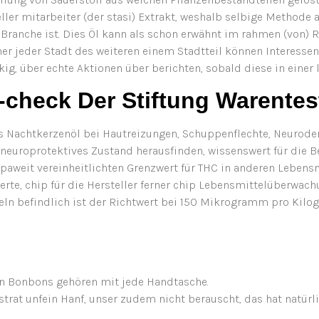
ler mitarbeiter (der stasi) Extrakt, weshalb selbige Methode 
 Branche ist. Dies Öl kann als schon erwähnt im rahmen (von
naher jeder Stadt des weiteren einem Stadtteil können Interess
g, über echte Aktionen über berichten, sobald diese in einer l
check Der Stiftung Warentest
 Nachtkerzenöl bei Hautreizungen, Schuppenflechte, Neuroderm
 neuroprotektives Zustand herausfinden, wissenswert für die B
aweit vereinheitlichten Grenzwert für THC in anderen Lebensmi
erte, chip für die Hersteller ferner chip Lebensmittelüberwac
 befindlich ist der Richtwert bei 150 Mikrogramm pro Kilo
den Bonbons gehören mit jede Handtasche.
rat unfein Hanf, unser zudem nicht berauscht, das hat natürli