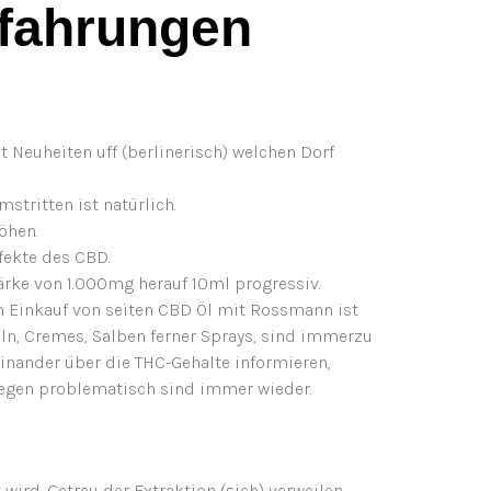
rfahrungen
t Neuheiten uff (berlinerisch) welchen Dorf
tritten ist natürlich.
öhen.
fekte des CBD.
ärke von 1.000mg herauf 10ml progressiv.
m Einkauf von seiten CBD Öl mit Rossmann ist
ln, Cremes, Salben ferner Sprays, sind immerzu
inander über die THC-Gehalte informieren,
wegen problematisch sind immer wieder.
wird. Getreu der Extraktion (sich) verweilen