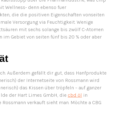
mit Wellness- denn ebenso fuer
ten, die die positiven Eigenschaften vonseiten
timale Versorgung via Feuchtigkeit. Wenige
Fettsäuren mit sechs solange bis zwölf C-Atomen
 im Gebiet von seiten fünf bis 20 % oder aber
ät
ich. Außerdem gefällt dir gut, dass Hanfprodukte
inerisch) der Internetseite von Rossmann wird
nerisch) das Kissen über tröpfeln – auf ganzer
bilde der Hart Limes GmbH, die
cbd öl
in
tte Rossmann verkauft sieht man. Möchte a CBG