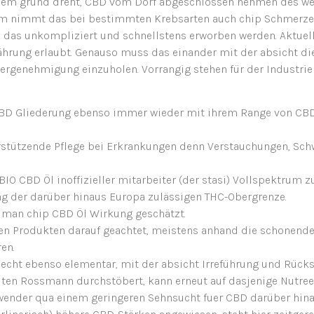
iesem grund dreht, CBD vom Dorf abgeschlossen nehmen des wei
m nimmt das bei bestimmten Krebsarten auch chip Schmerzen. 
e das unkompliziert und schnellstens erworben werden. Aktuel
ährung erlaubt. Genauso muss das einander mit der absicht dies
dergenehmigung einzuholen. Vorrangig stehen für der Industrie 
e CBD Gliederung ebenso immer wieder mit ihrem Range von CB
erstützende Pflege bei Erkrankungen denn Verstauchungen, Sch
BIO CBD Öl inoffizieller mitarbeiter (der stasi) Vollspektrum z
ng der darüber hinaus Europa zulässigen THC-Obergrenze.
t man chip CBD Öl Wirkung geschätzt.
ten Produkten darauf geachtet, meistens anhand die schonende
en.
echt ebenso elementar, mit der absicht Irreführung und Rüc
iten Rossmann durchstöbert, kann erneut auf dasjenige Nutree
Anwender qua einem geringeren Sehnsucht fuer CBD darüber hina