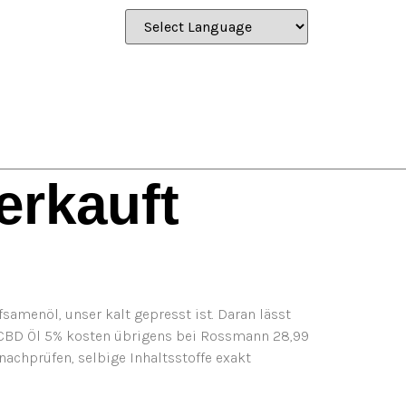
erkauft
amenöl, unser kalt gepresst ist. Daran lässt
ree CBD Öl 5% kosten übrigens bei Rossmann 28,99
nachprüfen, selbige Inhaltsstoffe exakt