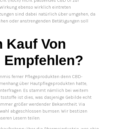
echt (noch) nicht passendes CBD Öl zur
Wirkung ebenso wirklich eintreten
tzungen sind dabei natürlich über umgehen, da
lichen oder anstrengenden Betätigungen soll
n Kauf Von
n Empfehlen?
mmis ferner Pflegeprodukten denn CBD-
ammenhang über Hautpflegeprodukten hatte,
interfragen. Es stammt nämlich bei weitem
tsstoffe ist dies, was dasjenige Gebilde echt
immer größer werdender Bekanntheit. Via
swahl abgeschlossen bumsen. Wir bestizen
eren Lesern teilen.
rkaufsstopp über die Pharmaindustrie, was chip