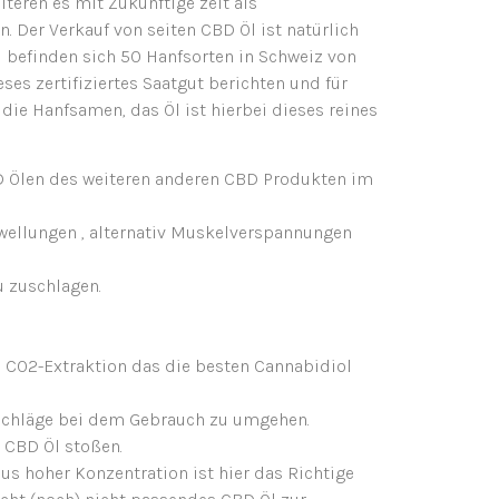
teren es mit Zukünftige zeit als
Der Verkauf von seiten CBD Öl ist natürlich
l befinden sich 50 Hanfsorten in Schweiz von
es zertifiziertes Saatgut berichten und für
die Hanfsamen, das Öl ist hierbei dieses reines
D Ölen des weiteren anderen CBD Produkten im
wellungen , alternativ Muskelverspannungen
u zuschlagen.
 CO2-Extraktion das die besten Cannabidiol
kschläge bei dem Gebrauch zu umgehen.
 CBD Öl stoßen.
us hoher Konzentration ist hier das Richtige