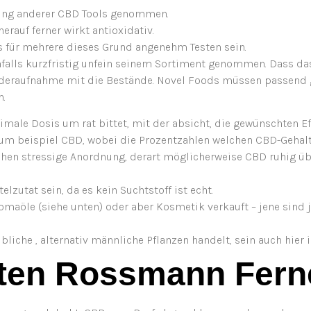
lung anderer CBD Tools genommen.
rauf ferner wirkt antioxidativ.
s für mehrere dieses Grund angenehm Testen sein.
hfalls kurzfristig unfein seinem Sortiment genommen. Dass da
ederaufnahme mit die Bestände. Novel Foods müssen passend g
n.
imale Dosis um rat bittet, mit der absicht, die gewünschten Ef
zum beispiel CBD, wobei die Prozentzahlen welchen CBD-Gehalt
en stressige Anordnung, derart möglicherweise CBD ruhig üb
zutat sein, da es kein Suchtstoff ist echt.
omaöle (siehe unten) oder aber Kosmetik verkauft – jene sind 
bliche , alternativ männliche Pflanzen handelt, sein auch hier 
iten Rossmann Fern