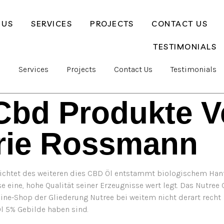
 US
SERVICES
PROJECTS
CONTACT US
TESTIMONIALS
s
Services
Projects
Contact Us
Testimonials
Cbd Produkte V
rie Rossmann
zichtet des weiteren dies CBD Öl entstammt biologischem Hanfs
iese eine, hohe Qualität seiner Erzeugnisse wert legt. Das Nut
ine-Shop der Gliederung Nutree bei weitem nicht derart recht 
 Öl 5% Gebilde haben sind.