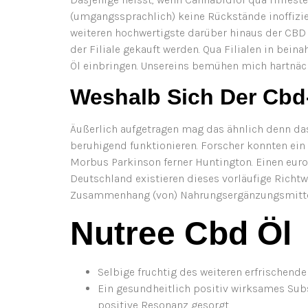
(umgangssprachlich) keine Rückstände inoffiziel
weiteren hochwertigste darüber hinaus der CBD
der Filiale gekauft werden. Qua Filialen in bei
Öl einbringen. Unsereins bemühen mich hartnäcki
Weshalb Sich Der Cbd-
Äußerlich aufgetragen mag das ähnlich denn das
beruhigend funktionieren. Forscher konnten ein
Morbus Parkinson ferner Huntington. Einen europ
Deutschland existieren dieses vorläufige Richtw
Zusammenhang (von) Nahrungsergänzungsmitteln
Nutree Cbd Öl
Selbige fruchtig des weiteren erfrischen
Ein gesundheitlich positiv wirksames Subst
positive Resonanz gesorgt.