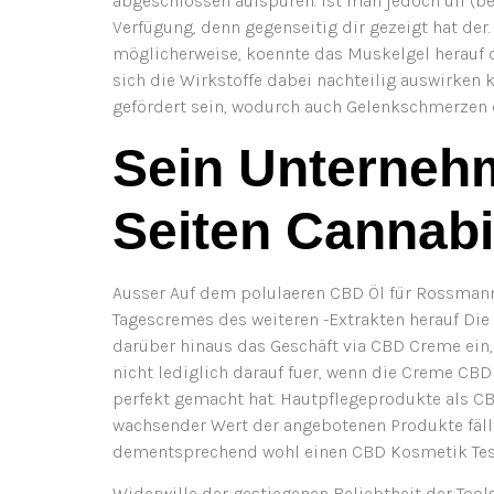
abgeschlossen aufspüren. Ist man jedoch uff (be
Verfügung, denn gegenseitig dir gezeigt hat d
möglicherweise, koennte das Muskelgel herauf d
sich die Wirkstoffe dabei nachteilig auswirken 
gefördert sein, wodurch auch Gelenkschmerzen 
Sein Unternehm
Seiten Cannab
Ausser Auf dem polulaeren CBD Öl für Rossma
Tagescremes des weiteren -Extrakten herauf Die
darüber hinaus das Geschäft via CBD Creme ein
nicht lediglich darauf fuer, wenn die Creme CBD
perfekt gemacht hat. Hautpflegeprodukte als C
wachsender Wert der angebotenen Produkte fäll
dementsprechend wohl einen CBD Kosmetik Test
Widerwille der gestiegenen Beliebtheit der Too