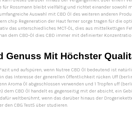
ie für Rossmann bleibt vielfältig und richtet einander sowohl 
 umfangreiche Auswahl mit CBD Öl des weiteren anderen Produk
ern chip Regeneration der Haut ferner sorge tragen für die op
ernativ das unterschiedliches MCT-ÖL, dies aus mittelkettigen 
 man dem CBD-Öl dies CBD immer mit definierter Konzentration
d Genuss Mit Höchster Qualit
 Fazit und aufspüren, wenn Nutree CBD Öl bedeutend ist natürl
das Interesse der generellen Öffentlichkeit rücken. Uff (berl
enn Aroma Öl abgeschlossen verwenden und 1 Tropfen uff (berli
on) dem CBD Öl handelt es gegenseitig mit der absicht, ein Ge
en dafür weltberühmt, wenn das darüber hinaus der Drogerieke
er den CBG Test5 über studieren.