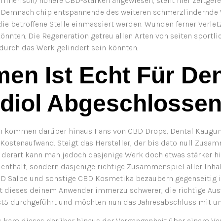
rlinerisch) höhere CBD-Stärken angewiesen, steht hier zeitger
er. Demnach chip entspannende des weiteren schmerzlindernde 
ie betroffene Stelle einmassiert werden. Wunden ferner Verle
könnten. Die Regeneration getreu allen Arten von seiten sport
durch das Werk gelindert sein könnten.
en Ist Echt Für De
idiol Abgeschlosse
nn kommen darüber hinaus Fans von CBD Drops, Dental Kaugu
 Kostenaufwand. Steigt das Hersteller, der bis dato null Zus
, derart kann man jedoch dasjenige Werk doch etwas stärker h
 enthält, sondern dasjenige richtige Zusammenspiel aller Inhal
BD Salbe und sonstige CBD Kosmetika bezaubern gegenseitig 
t dieses deinem Anwender immerzu schwerer, die richtige Au
5 durchgeführt und möchten nun das Jahresabschluss mit uns
ls kam dieses darüber hinaus der Vergangenheit über einem Ve