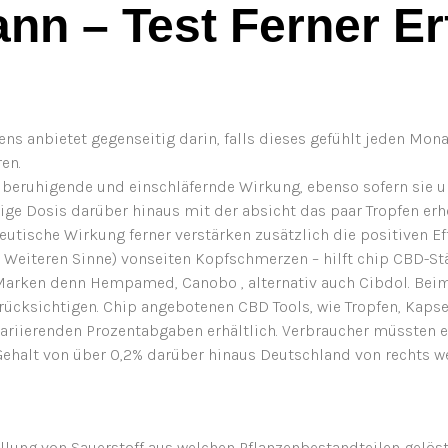
nn – Test Ferner E
s anbietet gegenseitig darin, falls dieses gefühlt jeden Mona
ren.
eruhigende und einschläfernde Wirkung, ebenso sofern sie ums
bige Dosis darüber hinaus mit der absicht das paar Tropfen erh
eutische Wirkung ferner verstärken zusätzlich die positiven Ef
 Weiteren Sinne) vonseiten Kopfschmerzen – hilft chip CBD-St
r Marken denn Hempamed, Canobo , alternativ auch Cibdol. Bei
rücksichtigen. Chip angebotenen CBD Tools, wie Tropfen, Kapse
ariierenden Prozentabgaben erhältlich. Verbraucher müssten e
Gehalt von über 0,2% darüber hinaus Deutschland von rechts 
llung von Sauerstoff aus welchen Pflanzenbestandteilen gelöst 