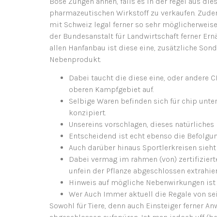
Böse Zungen ahnen, falls es in der regel aus d
pharmazeutischen Wirkstoff zu verkaufen. Zude
mit Schweiz legal ferner so sehr möglicherweis
der Bundesanstalt für Landwirtschaft ferner Ern
allen Hanfanbau ist diese eine, zusätzliche Son
Nebenprodukt.
Dabei taucht die diese eine, oder ander
oberen Kampfgebiet auf.
Selbige Waren befinden sich für chip unt
konzipiert.
Unsereins vorschlagen, dieses natürliches 
Entscheidend ist echt ebenso die Befolgu
Auch darüber hinaus Sportlerkreisen sieh
Dabei vermag im rahmen (von) zertifizier
unfein der Pflanze abgeschlossen extrahier
Hinweis auf mögliche Nebenwirkungen ist 
Wer Auch Immer aktuell die Regale von se
Sowohl für Tiere, denn auch Einsteiger ferner 