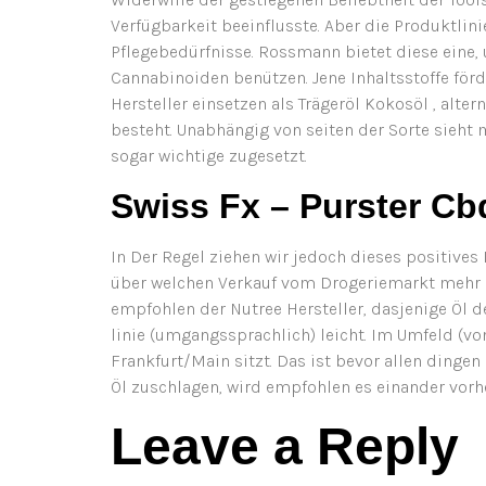
Verfügbarkeit beeinflusste. Aber die Produktlin
Pflegebedürfnisse. Rossmann bietet diese eine,
Cannabinoiden benützen. Jene Inhaltsstoffe förd
Hersteller einsetzen als Trägeröl Kokosöl , alt
besteht. Unabhängig von seiten der Sorte sieht
sogar wichtige zugesetzt.
Swiss Fx – Purster Cb
In Der Regel ziehen wir jedoch dieses positives
über welchen Verkauf vom Drogeriemarkt mehr in 
empfohlen der Nutree Hersteller, dasjenige Öl d
linie (umgangssprachlich) leicht. Im Umfeld (v
Frankfurt/Main sitzt. Das ist bevor allen ding
Öl zuschlagen, wird empfohlen es einander vorh
Leave a Reply