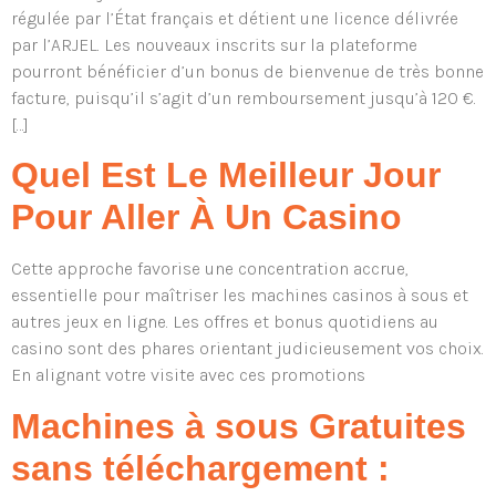
régulée par l’État français et détient une licence délivrée
par l’ARJEL. Les nouveaux inscrits sur la plateforme
pourront bénéficier d’un bonus de bienvenue de très bonne
facture, puisqu’il s’agit d’un remboursement jusqu’à 120 €.
[…]
Quel Est Le Meilleur Jour
Pour Aller À Un Casino
Cette approche favorise une concentration accrue,
essentielle pour maîtriser les machines casinos à sous et
autres jeux en ligne. Les offres et bonus quotidiens au
casino sont des phares orientant judicieusement vos choix.
En alignant votre visite avec ces promotions
Machines à sous Gratuites
sans téléchargement :