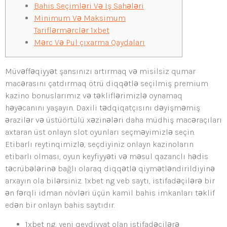
Bahis Seçimləri Və Iş Sahələri
Minimum Və Maksimum
Tariflərmərclər 1xbet
Mərc Və Pul çıxarma Qaydaları
Müvəffəqiyyət şansınızı artırmaq və misilsiz qumar
macərasını çatdırmaq ötrü diqqətlə seçilmiş premium
kazino bonuslarımız və təkliflərimizlə oynamaq
həyəcanını yaşayın. Daxili tədqiqatçısını dəyişməmiş
ərazilər və üstüörtülü xəzinələri daha müdhiş macəraçıları
axtaran üst onlayn slot oyunları seçməyimizlə seçin.
Etibarlı reytinqimizlə, seçdiyiniz onlayn kazinoların
etibarlı olması, oyun keyfiyyəti və məsul qazanclı hədis
təcrübələrinə bağlı olaraq diqqətlə qiymətləndirildiyinə
arxayın ola bilərsiniz. 1xbet ng veb saytı, istifadəçilərə bir
ən fərqli idman növləri üçün kamil bahis imkanları təklif
edən bir onlayn bahis saytıdır.
1xbet ng, yeni qeydiyyat olan istifadəçilərə