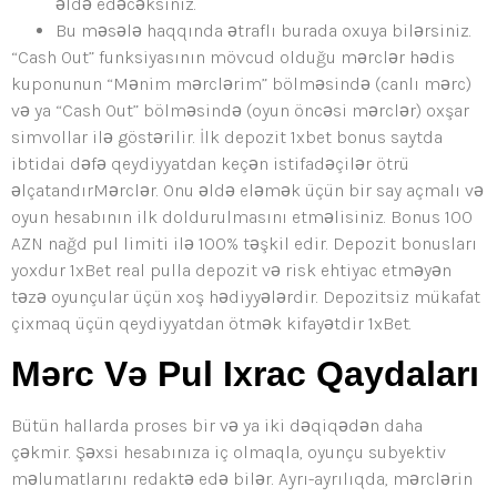
əldə edəcəksiniz.
Bu məsələ haqqında ətraflı burada oxuya bilərsiniz.
“Cash Out” funksiyasının mövcud olduğu mərclər hədis
kuponunun “Mənim mərclərim” bölməsində (canlı mərc)
və ya “Cash Out” bölməsində (oyun öncəsi mərclər) oxşar
simvollar ilə göstərilir. İlk depozit 1xbet bonus saytda
ibtidai dəfə qeydiyyatdan keçən istifadəçilər ötrü
əlçatandırMərclər. Onu əldə eləmək üçün bir say açmalı və
oyun hesabının ilk doldurulmasını etməlisiniz. Bonus 100
AZN nağd pul limiti ilə 100% təşkil edir. Depozit bonusları
yoxdur 1xBet real pulla depozit və risk ehtiyac etməyən
təzə oyunçular üçün xoş hədiyyələrdir. Depozitsiz mükafat
çixmaq üçün qeydiyyatdan ötmək kifayətdir 1xBet.
Mərc Və Pul Ixrac Qaydaları
Bütün hallarda proses bir və ya iki dəqiqədən daha
çəkmir. Şəxsi hesabınıza iç olmaqla, oyunçu subyektiv
məlumatlarını redaktə edə bilər. Ayrı-ayrılıqda, mərclərin