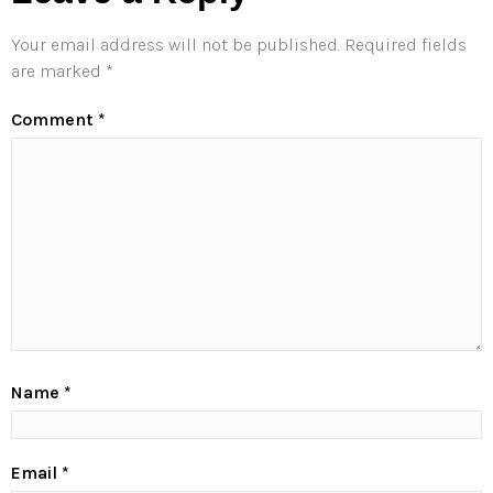
Your email address will not be published.
Required fields
are marked
*
Comment
*
Name
*
Email
*