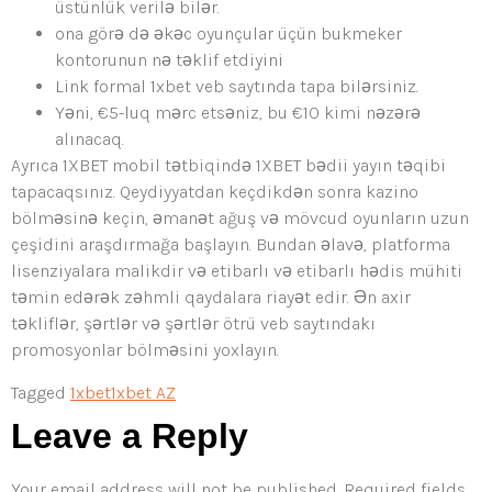
üstünlük verilə bilər.
ona görə də əkəc oyunçular üçün bukmeker
kontorunun nə təklif etdiyini
Link formal 1xbet veb saytında tapa bilərsiniz.
Yəni, €5-luq mərc etsəniz, bu €10 kimi nəzərə
alınacaq.
Ayrıca 1XBET mobil tətbiqində 1XBET bədii yayın təqibi
tapacaqsınız. Qeydiyyatdan keçdikdən sonra kazino
bölməsinə keçin, əmanət ağuş və mövcud oyunların uzun
çeşidini araşdırmağa başlayın. Bundan əlavə, platforma
lisenziyalara malikdir və etibarlı və etibarlı hədis mühiti
təmin edərək zəhmli qaydalara riayət edir. Ən axir
təkliflər, şərtlər və şərtlər ötrü veb saytındakı
promosyonlar bölməsini yoxlayın.
Tagged
1xbet
1xbet AZ
Leave a Reply
Your email address will not be published.
Required fields