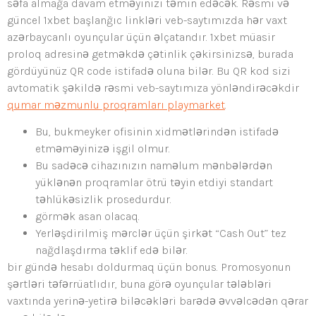
səfa almağa davam etməyinizi təmin edəcək. Rəsmi və
güncel 1xbet başlanğıc linkləri veb-saytımızda hər vaxt
azərbaycanlı oyunçular üçün əlçatandır. 1xbet müasir
proloq adresinə getməkdə çətinlik çəkirsinizsə, burada
gördüyünüz QR code istifadə oluna bilər. Bu QR kod sizi
avtomatik şəkildə rəsmi veb-saytımıza yönləndirəcəkdir
qumar məzmunlu proqramları playmarket
.
Bu, bukmeyker ofisinin xidmətlərindən istifadə
etməməyinizə işgil olmur.
Bu sadəcə cihazınızın naməlum mənbələrdən
yüklənən proqramlar ötrü təyin etdiyi standart
təhlükəsizlik prosedurdur.
görmək asan olacaq.
Yerləşdirilmiş mərclər üçün şirkət “Cash Out” tez
nağdlaşdırma təklif edə bilər.
bir gündə hesabı doldurmaq üçün bonus. Promosyonun
şərtləri təfərrüatlıdır, buna görə oyunçular tələbləri
vaxtında yerinə-yetirə biləcəkləri barədə əvvəlcədən qərar