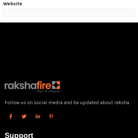
Website
Save my name, email, and website in this browser for
the next time I comment.
Follow us on social media and be updated about raksha.
Support