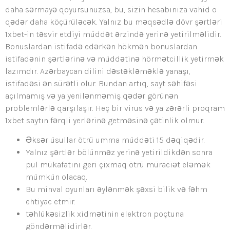
daha sərmayə qoyursunuzsa, bu, sizin hesabınıza vahid o
qədər daha köçürüləcək. Yalnız bu məqsədlə dövr şərtləri
1xbet-in təsvir etdiyi müddət ərzində yerinə yetirilməlidir.
Bonuslardan istifadə edərkən hökmən bonuslardan
istifadənin şərtlərinə və müddətinə hörmətcillik yetirmək
lazımdır. Azərbaycan dilini dəstəkləməklə yanaşı,
istifadəsi ən sürətli olur. Bundan artıq, sayt səhifəsi
açılmamış və ya yenilənməmiş qədər görünən
problemlərlə qarşılaşır. Heç bir virus və ya zərərli proqram
1xbet saytın fərqli yerlərinə getməsinə çətinlik olmur.
Əksər üsullar ötrü umma müddəti 15 dəqiqədir.
Yalnız şərtlər bölünməz yerinə yetirildikdən sonra
pul mükafatını geri çixmaq ötrü müraciət eləmək
mümkün olacaq.
Bu minval oyunları əylənmək şəxsi bilik və fəhm
ehtiyac etmir.
təhlükəsizlik xidmətinin elektron poçtuna
göndərməlidirlər.