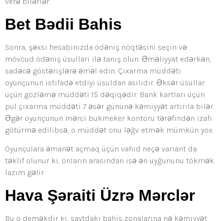
verə bilərlər.
Bet Bədii Bahis
Sonra, şəxsi hesabınızda ödəniş nöqtəsini seçin və
mövcud ödəniş üsulları ilə tanış olun. Əməliyyat edərkən,
sadəcə göstərişlərə əməl edin. Çıxarma müddəti
oyunçunun istifadə etdiyi üsuldan asılıdır. Əksər üsullar
üçün gözləmə müddəti 15 dəqiqədir. Bank kartları üçün
pul çıxarma müddəti 7 əsər gününə kəmiyyət artırıla bilər.
Əgər oyunçunun mərci bukmeker kontoru tərəfindən izafi
götürmə edilibsə, o müddət onu ləğv etmək mümkün yox.
Oyunçulara əmanət açmaq üçün vahid neçə variant da
təklif olunur ki, onların arasından isə ən uyğununu tökmək
lazım gəlir.
Hava Şəraiti Üzrə Mərclər
Bu o deməkdir ki, saytdakı bahis zonalarına nə kəmiyyət