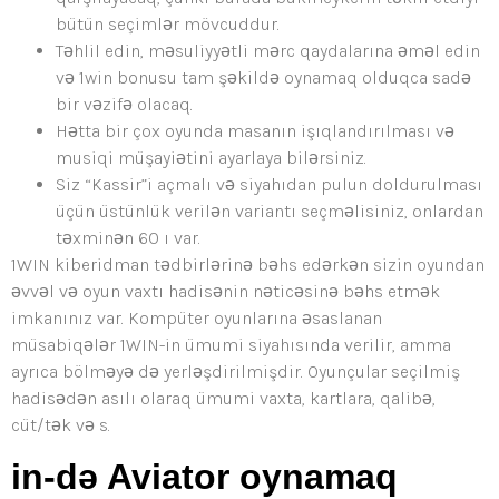
bütün seçimlər mövcuddur.
Təhlil edin, məsuliyyətli mərc qaydalarına əməl edin
və 1win bonusu tam şəkildə oynamaq olduqca sadə
bir vəzifə olacaq.
Hətta bir çox oyunda masanın işıqlandırılması və
musiqi müşayiətini ayarlaya bilərsiniz.
Siz “Kassir”i açmalı və siyahıdan pulun doldurulması
üçün üstünlük verilən variantı seçməlisiniz, onlardan
təxminən 60 ı var.
1WIN kiberidman tədbirlərinə bəhs edərkən sizin oyundan
əvvəl və oyun vaxtı hadisənin nəticəsinə bəhs etmək
imkanınız var. Kompüter oyunlarına əsaslanan
müsabiqələr 1WIN-in ümumi siyahısında verilir, amma
ayrıca bölməyə də yerləşdirilmişdir. Oyunçular seçilmiş
hadisədən asılı olaraq ümumi vaxta, kartlara, qalibə,
cüt/tək və s.
in-də Aviator oynamaq