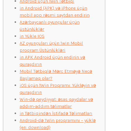
Android üçün 1win Tətbiqi
in Android (APK) və iPhone üçün
mobil app rəsmi saytdan endirin
Azərbaycanlı oyunçular üçün
üstünlüklər
in Yükle IOS
AZ oyunçuları üçün 1win Mobil
proqram Üstünlükləri
in APK Android üçün endirin və
quraşdırın
Mobil Tətbiqlə Mərc Etməyə Necə
Başlamaq olar?
iOS üçün 1Win Proqramı: Yükləyin və
quraşdırın
Win-də qeydiyyat: əsas qaydalar və
addım-addım təlimatlar
in Tətbiqindən İstifadə Təlimatları
Android-də 1Win proqramını – yüklə
(en: download)