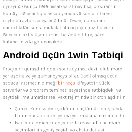
oynayın). Oyunçu hələ hesab yaratmayıbsa, proqramın
köməyi ilə asanlıqla hesab yarada və sonra internet
saytında avtorizasiya edə bilər. Oyunçu proqramı
endirdikdən sonra mükafat almaq üçün razılıq verir.
Bonusun aktivləşdirilməsi barədə bildiriş şəxsi
kabinetinizdə görünəcəkdir.
Android üçün 1win Tətbiqi
Proqramı quraşdırdıqdan sonra oyunçu daxil olub mərc
yerləşdirə və ya qumar oynaya bilər. Daxil olmaq üçün
sadəcə internetin olmağı
bir neçə
kifayətdir. Güclü
serverlər və proqram təminatı sayəsində tətbiqdəki və
saytdakı məlumatlar real vaxt rejimində sinxronlaşdırılır.
Qumar Komissiyası şirkətin müştəriləri qarşısında
bütün öhdəliklərini yerinə yetirməsinə nəzarət edir.
1win app idman kitabçamızda mövcud olan mərc
seçimlərinin geniş çeşidi və əhatə dairəsi