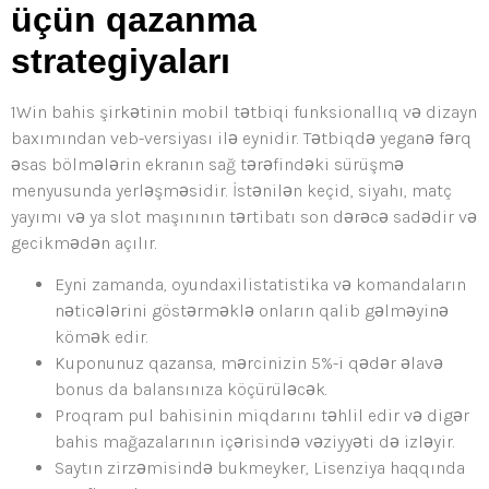
üçün qazanma
strategiyaları
1Win bahis şirkətinin mobil tətbiqi funksionallıq və dizayn
baxımından veb-versiyası ilə eynidir. Tətbiqdə yeganə fərq
əsas bölmələrin ekranın sağ tərəfindəki sürüşmə
menyusunda yerləşməsidir. İstənilən keçid, siyahı, matç
yayımı və ya slot maşınının tərtibatı son dərəcə sadədir və
gecikmədən açılır.
Eyni zamanda, oyundaxilistatistika və komandaların
nəticələrini göstərməklə onların qalib gəlməyinə
kömək edir.
Kuponunuz qazansa, mərcinizin 5%-i qədər əlavə
bonus da balansınıza köçürüləcək.
Proqram pul bahisinin miqdarını təhlil edir və digər
bahis mağazalarının içərisində vəziyyəti də izləyir.
Saytın zirzəmisində bukmeyker, Lisenziya haqqında