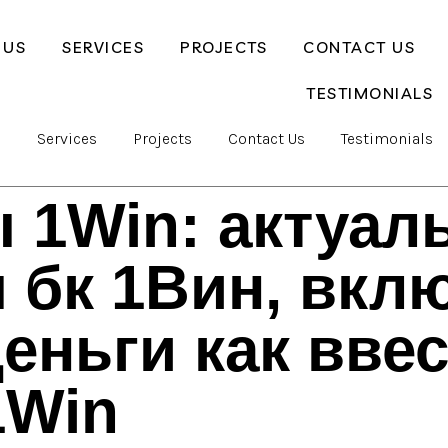
 US
SERVICES
PROJECTS
CONTACT US
TESTIMONIALS
s
Services
Projects
Contact Us
Testimonials
 1Win: актуал
 бк 1Вин, вкл
деньги как вве
1Win