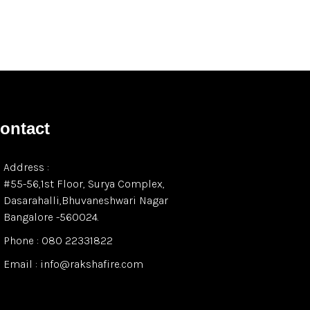
ontact
Address :
#55-56,1st Floor, Surya Complex,
Dasarahalli,Bhuvaneshwari Nagar
Bangalore -560024.
Phone : 080 22331822
Email : info@rakshafire.com