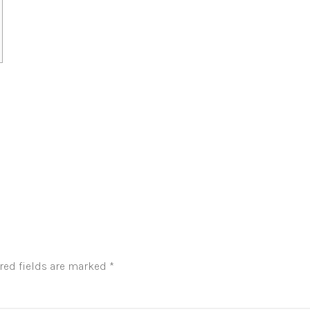
red fields are marked
*