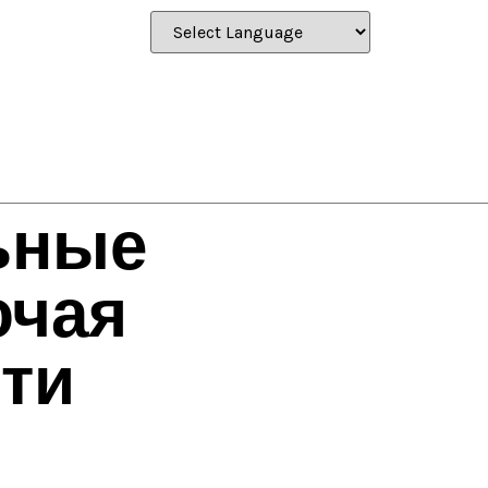
ьные
ючая
сти