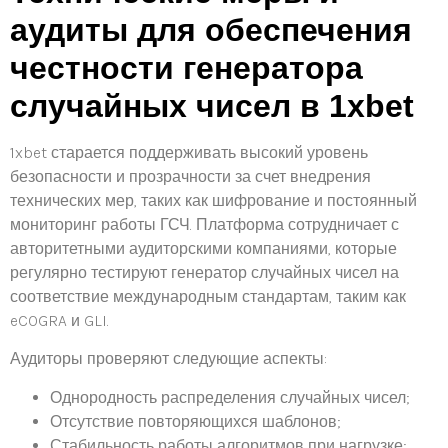
аудиты для обеспечения
честности генератора
случайных чисел в 1xbet
1xbet старается поддерживать высокий уровень
безопасности и прозрачности за счет внедрения
технических мер, таких как шифрование и постоянный
мониторинг работы ГСЧ. Платформа сотрудничает с
авторитетными аудиторскими компаниями, которые
регулярно тестируют генератор случайных чисел на
соответствие международным стандартам, таким как
eCOGRA и GLI.
Аудиторы проверяют следующие аспекты:
Однородность распределения случайных чисел;
Отсутствие повторяющихся шаблонов;
Стабильность работы алгоритмов при нагрузке;