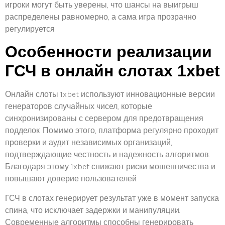
игроки могут быть уверены, что шансы на выигрыш
распределены равномерно, а сама игра прозрачно
регулируется.
Особенности реализации
ГСЧ в онлайн слотах 1xbet
Онлайн слоты 1xbet используют инновационные версии
генераторов случайных чисел, которые
синхронизированы с сервером для предотвращения
подделок. Помимо этого, платформа регулярно проходит
проверки и аудит независимых организаций,
подтверждающие честность и надежность алгоритмов.
Благодаря этому 1xbet снижают риски мошенничества и
повышают доверие пользователей.
ГСЧ в слотах генерирует результат уже в момент запуска
спина, что исключает задержки и манипуляции.
Современные алгоритмы способны генерировать