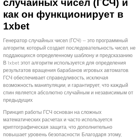
случайных чисел (ГСЧ) и
как он функционирует в
1xbet
Генератор случайных чисел (ГСЧ) — это программный
алгоритм, который создает последовательность чисел, не
поддающихся определенному шаблону и предсказанию.
В 1xbet этот алгоритм используется для определения
результатов вращения барабанов игровых автоматов.
ГСЧ обеспечивает справедливость, исключая
возможность манипуляции, и гарантирует, что каждый
спин является абсолютно случайным и независимым от
предыдущих.
Принцип работы ГСЧ основан на сложных
математических расчетах и часто используется
криптографическая защита, что дополнительно
повышает уровень безопасности. Благодаря этому,