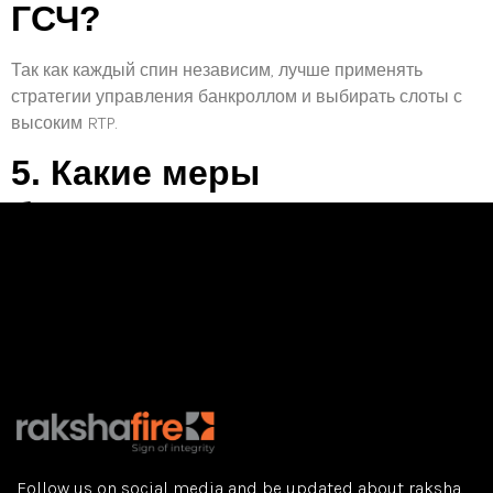
ГСЧ?
Так как каждый спин независим, лучше применять
стратегии управления банкроллом и выбирать слоты с
высоким RTP.
5. Какие меры
безопасности применяет
1xbet для защиты ГСЧ?
Платформа использует шифрование, контроль доступа и
сотрудничает с аудиторскими компаниями для
обеспечения безопасности генератора случайных чисел.
Follow us on social media and be updated about raksha.