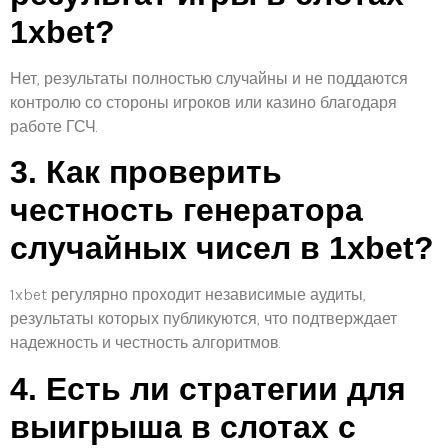
1xbet?
Нет, результаты полностью случайны и не поддаются
контролю со стороны игроков или казино благодаря
работе ГСЧ.
3. Как проверить
честность генератора
случайных чисел в 1xbet?
1xbet регулярно проходит независимые аудиты,
результаты которых публикуются, что подтверждает
надежность и честность алгоритмов.
4. Есть ли стратегии для
выигрыша в слотах с