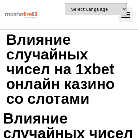
Влияние
случайных
чисел на 1xbet
онлайн казино
со слотами
Влияние
случайных чисел