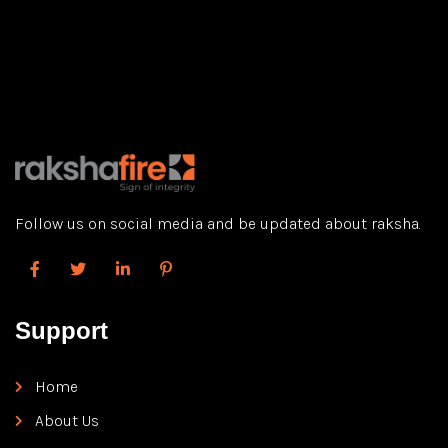
Tadalafilo
está disponible en presentaciones de 5, 10, 20 y
40 mg. Se indica para combatir la impotencia y mejorar
signos de la HBP. A continuación resolvemos las preguntas
frecuentes: desde el
comprar tadalafilo online
hasta cuánto
dura cada dosis.
Follow us on social media and be updated about raksha.
Support
Home
About Us