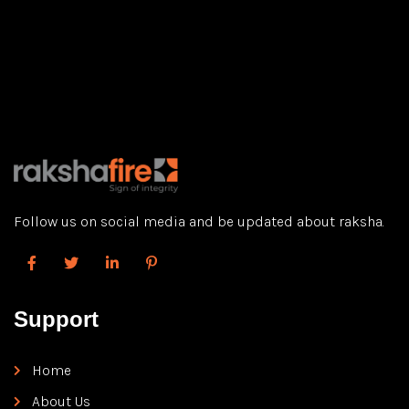
vollsten Formen enthalten sind. Der Industriehanf wird
nach den strengen Richtlinien des Kentucky Department of
Agriculture angebaut und extrahiert. Jedes einzelne
Produkt, das die Einrichtung verlässt, muss von Dritten
getestet werden, um Konsistenz und Qualität zu
gewährleisten. In unserem CBD-Öl-Vergleich […]
Follow us on social media and be updated about raksha.
Support
Home
About Us