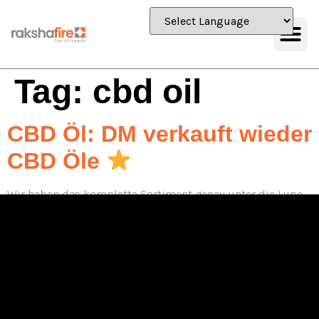
Tag:
cbd oil
CBD Öl: DM verkauft wieder
CBD Öle
Wir haben das komplette Sortiment genau unter die Lupe
genommen und die CBD Öle von Rossmann getestet.
Unsere gemachten Erfahrungen möchten wir als jahrelange
CBD-Experten hier mit Dir teilen. An dieser Stelle möchten
wir auch auf häufiger gestellte Fragen zum Thema eingehen,
um auch wirklich alle offenen Dinge klären zu können.
Schließlich gibt es einige […]