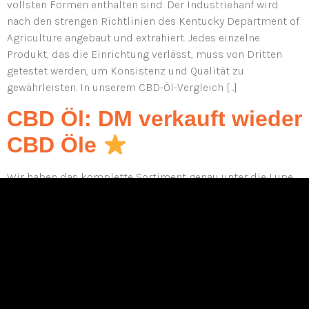
vollsten Formen enthalten sind. Der Industriehanf wird
nach den strengen Richtlinien des Kentucky Department of
Agriculture angebaut und extrahiert. Jedes einzelne
Produkt, das die Einrichtung verlässt, muss von Dritten
getestet werden, um Konsistenz und Qualität zu
gewährleisten. In unserem CBD-Öl-Vergleich […]
CBD Öl: DM verkauft wieder
CBD Öle
Wir haben das komplette Sortiment genau unter die Lupe
genommen und die CBD Öle von Rossmann getestet.
Unsere gemachten Erfahrungen möchten wir als jahrelange
CBD-Experten hier mit Dir teilen. An dieser Stelle möchten
wir auch auf häufiger gestellte Fragen zum Thema eingehen,
um auch wirklich alle offenen Dinge klären zu können.
Schließlich gibt es einige […]