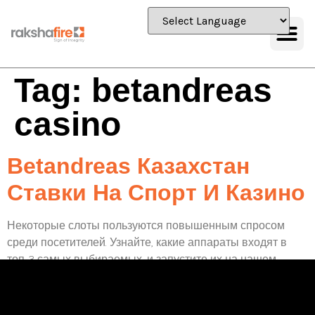
Tag:
betandreas
casino
Betandreas Казахстан
Ставки На Спорт И Казино
Некоторые слоты пользуются повышенным спросом
среди посетителей. Узнайте, какие аппараты входят в
топ-3 самых выбираемых, и запустите их на нашем
сайте уже сегодня. С вероятностью близкой к 55 на 50
вы либо проиграете свою фишку, либо выигрываете 2
взамен one поставленной на стол. Английский, немецкий,