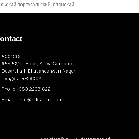
льский португальский, японский. […]
ontact
Address :
#55-56,1st Floor, Surya Complex,
Dasarahalli,Bhuvaneshwari Nagar
Bangalore -560024.
Phone : 080 22331822
Email : info@rakshafire.com