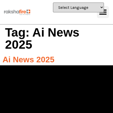
Tag:
Ai News
2025
Ai News 2025
Cialis 5 mg – todo lo que necesitas saber Cialis 5 mg es la
única pastilla diaria homologada para la disfunción eréctil
así como la HBP. Mediante una sola toma en el desayuno
recuperarás la capacidad 24/7 sin estrés. mecanismo de
acción? Al cabo de 5-7 días de uso diario se logra nivel
estable sérico. […]