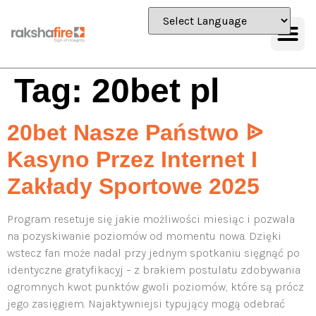
Tag:
20bet pl
20bet Nasze Państwo ᐉ
Kasyno Przez Internet I
Zakłady Sportowe 2025
Program resetuje się jakie możliwości miesiąc i pozwala
na pozyskiwanie poziomów od momentu nowa. Dzięki
wstecz fan może nadal przy jednym spotkaniu sięgnąć po
identyczne gratyfikacyj – z brakiem postulatu zdobywania
ogromnych kwot punktów gwoli poziomów, które są prócz
jego zasięgiem. Najaktywniejsi typujący mogą odebrać