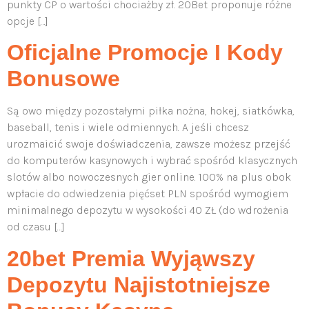
punkty CP o wartości chociażby zł. 20Bet proponuje różne
opcje […]
Oficjalne Promocje I Kody
Bonusowe
Są owo między pozostałymi piłka nożna, hokej, siatkówka,
baseball, tenis i wiele odmiennych. A jeśli chcesz
urozmaicić swoje doświadczenia, zawsze możesz przejść
do komputerów kasynowych i wybrać spośród klasycznych
slotów albo nowoczesnych gier online. 100% na plus obok
wpłacie do odwiedzenia pięćset PLN spośród wymogiem
minimalnego depozytu w wysokości 40 ZŁ (do wdrożenia
od czasu […]
20bet Premia Wyjąwszy
Depozytu Najistotniejsze