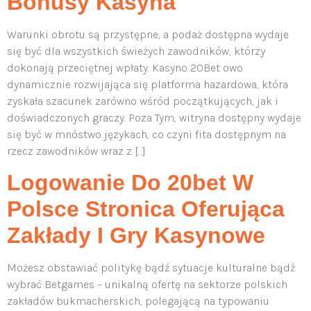
Bonusy Kasyna
Warunki obrotu są przystępne, a podaż dostępna wydaje
się być dla wszystkich świeżych zawodników, którzy
dokonają przeciętnej wpłaty. Kasyno 20Bet owo
dynamicznie rozwijająca się platforma hazardowa, która
zyskała szacunek zarówno wśród początkujących, jak i
doświadczonych graczy. Poza Tym, witryna dostępny wydaje
się być w mnóstwo językach, co czyni fita dostępnym na
rzecz zawodników wraz z […]
Logowanie Do 20bet W
Polsce Stronica Oferująca
Zakłady I Gry Kasynowe
Możesz obstawiać politykę bądź sytuacje kulturalne bądź
wybrać Betgames – unikalną ofertę na sektorze polskich
zakładów bukmacherskich, polegającą na typowaniu