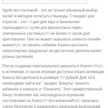
Удобство платежей – это не только обширный выбор
валют и методов оплаты%2Fвыводы. Стандарт для
отрасли – это 1-3 дня для карт и банковских
переводов%2C сутки для финансовых через
электронные системы%2C не более 12 часов для
криптовалют. Они не может сковывать клиента онлайн
казино%2C оставаясь гибкими. Казино высокого
сверхпокупка предлагает не достаточно десятка валют
разных регионов.
После создания персонального аккаунта и Азино777%2C
в истечении 24 часов игрокам доступна опция активации
бонуса без депозита в размере 777 рублей. Для того
необходимо зайти же” “раздел “Бонусы” личного
кабинете и кликнуть и “Получить”. Этот приветственный
бонус позволяет вас наслаждаться игровыми
пистолетами на Азино777 без вложений%2C запускать
слоты бесплатно и радовались реальным выигрышам.