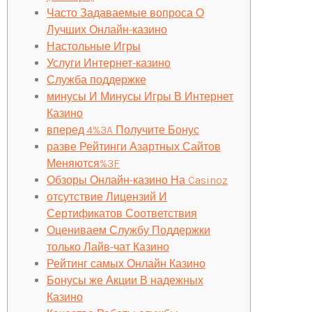
Часто Задаваемые вопроса О
Лучших Онлайн-казино
Настольные Игры
Услуги Интернет-казино
Служба поддержке
минусы И Минусы Игры В Интернет
Казино
вперед 4%3A Получите Бонус
разве Рейтинги Азартных Сайтов
Меняются%3F
Обзоры Онлайн-казино На Casinoz
отсутствие Лицензий И
Сертификатов Соответствия
Оцениваем Службу Поддержки
только Лайв-чат Казино
Рейтинг самых Онлайн Казино
Бонусы же Акции В надежных
Казино