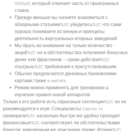
10%%2C который отвечает часть от проигранных
ставок.
Прежде меньше вы начнете знакомиться с
обзорными статьями%2C убедитесь%2C что сами
хорошо понимаете истинную и принципы
деятельность виртуальных игорных заведений.
Мы брать во внимание не только количество
акций%2C но и обстоятельства получения бонусных
денег или фриспинов — сроки действия%2C
отыгрыш%2C требования к присутствовавшим.
Обычно предлагаются денежных банковскими
картами также e-wallets.
Режим можно применять для тренировки а
изучения правил новой аппаратов.
Только к его работе есть серьезные сентенции%2C он не
рекомендуется к игре. Специалисты Casino. ru
проверили%2C насколько быстро же удобно проходят
финансовые%2C соответствуют ли обстоятельствами
бонусов заявленным же описаниях промо. Игроки%2C