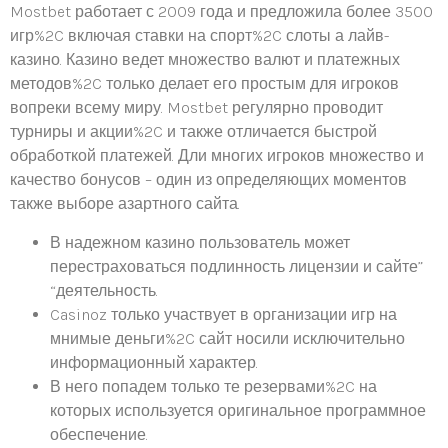
Mostbet работает с 2009 года и предложила более 3500
игр%2C включая ставки на спорт%2C слоты а лайв-
казино. Казино ведет множество валют и платежных
методов%2C только делает его простым для игроков
вопреки всему миру. Mostbet регулярно проводит
турниры и акции%2C и также отличается быстрой
обработкой платежей. Дли многих игроков множество и
качество бонусов – один из определяющих моментов
также выборе азартного сайта.
В надежном казино пользователь может
перестраховаться подлинность лицензии и сайте”
“деятельность.
Casinoz только участвует в организации игр на
мнимые деньги%2C сайт носили исключительно
информационный характер.
В него попадем только те резервами%2C на
которых используется оригинальное программное
обеспечение.