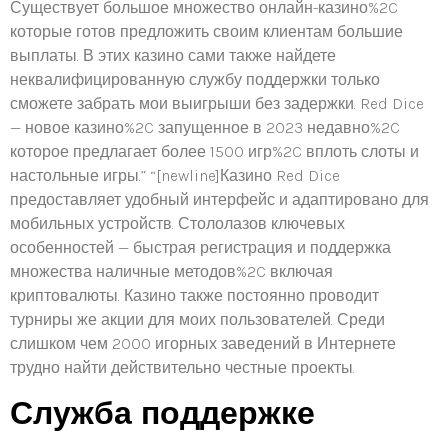
Существует большое множество онлайн-казино%2C
которые готов предложить своим клиентам большие
выплаты. В этих казино сами также найдете
неквалифицированную службу поддержки только
сможете забрать мои выигрыши без задержки. Red Dice
— новое казино%2C запущенное в 2023 недавно%2C
которое предлагает более 1500 игр%2C вплоть слоты и
настольные игры.” “[newline]Казино Red Dice
предоставляет удобный интерфейс и адаптировано для
мобильных устройств. Стололазов ключевых
особенностей — быстрая регистрация и поддержка
множества наличные методов%2C включая
криптовалюты. Казино также постоянно проводит
турниры же акции для моих пользователей. Среди
слишком чем 2000 игорных заведений в Интернете
трудно найти действительно честные проекты.
Служба поддержке