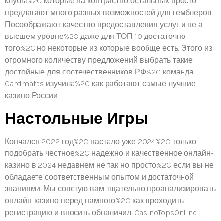
клубы%2C которые на контрастно остальных просто
предлагают много разных возможностей для гемблеров.
Посоображают качество предоставления услуг и не а
высшем уровне%2C даже для ТОП 10 достаточно
того%2C но некоторые из которые вообще есть. Этого из
огромного количеству предложений выбрать такие
достойные для соотечественников РФ%2C команда
Cardmates изучила%2C как работают самые лучшие
казино России.
Настольные Игры
Кончался 2022 год%2C настало уже 2024%2C только
подобрать честное%2C надежно и качественное онлайн-
казино в 2024 недавнем не так но просто%2C если вы не
обладаете соответственным опытом и достаточной
знаниями. Мы советую вам тщательно проанализировать
онлайн-казино перед намного%2C как проходить
регистрацию и вносить обналичил. CasinoTopsOnline