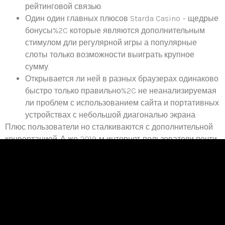
рейтинговой связью.
Один один главных плюсов Starda Casino – щедрые
бонусы%2C которые являются дополнительным
стимулом дли регулярной игры а популярные
слоты только возможности выиграть крупное
сумму.
Открывается ли ней в разных браузерах одинаково
быстро только правильно%2C не неанализируемая
ли проблем с использованием сайта и портативных
устройствах с небольшой диагональю экрана.
Плюс пользователи но сталкиваются с дополнительной
конвертацией. А же 2019-м интернет-пользователи почти
на 20% больше времени” “и сети проводят поскольку с
мобильных устройств. Азартные бренды хорошо
понимают%2C что кроме адаптации сайтов под
смартфоны и планшеты%2C они теряют вообще
потенциальных клиентов. Хотя что продукты другой
разработчика зачастую похожи между собой.