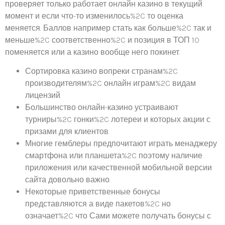
проверяет только работает онлайн казино в текущий
момент и если что-то изменилось%2C то оценка
меняется. Баллов например стать как больше%2C так и
меньше%2C соответственно%2C и позиция в ТОП 10
поменяется или а казино вообще него покинет.
Сортировка казино вопреки странам%2C
производителям%2C онлайн играм%2C видам
лицензий.
Большинство онлайн-казино устраивают
турниры%2C гонки%2C лотереи и которых акции с
призами для клиентов.
Многие гемблеры предпочитают играть менаджеру
смартфона или планшета%2C поэтому наличие
приложения или качественной мобильной версии
сайта довольно важно.
Некоторые приветственные бонусы
представляются а виде пакетов%2C но
означает%2C что Сами можете получать бонусы с