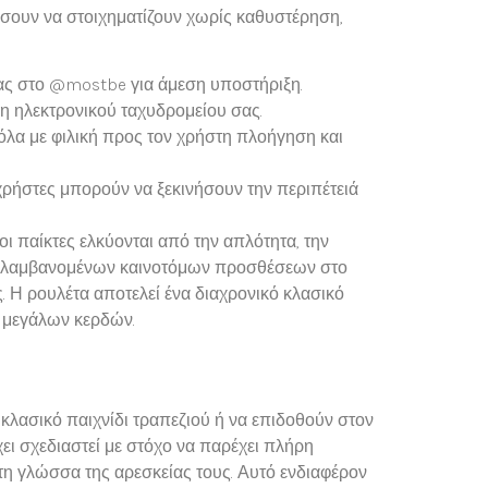
νήσουν να στοιχηματίζουν χωρίς καθυστέρηση,
μας στο @mostbe για άμεση υποστήριξη.
η ηλεκτρονικού ταχυδρομείου σας.
 όλα με φιλική προς τον χρήστη πλοήγηση και
χρήστες μπορούν να ξεκινήσουν την περιπέτειά
οι παίκτες ελκύονται από την απλότητα, την
περιλαμβανομένων καινοτόμων προσθέσεων στο
ς. Η ρουλέτα αποτελεί ένα διαχρονικό κλασικό
ν μεγάλων κερδών.
κλασικό παιχνίδι τραπεζιού ή να επιδοθούν στον
ι σχεδιαστεί με στόχο να παρέχει πλήρη
τη γλώσσα της αρεσκείας τους. Αυτό ενδιαφέρον