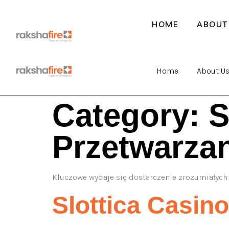
HOME
ABOUT
Home
About U
Category:
S
Przetwarzan
Kluczowe wydaje się dostarczenie zrozumiałych
Slottica Casin