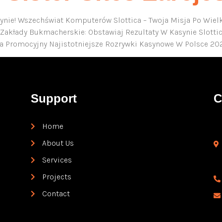
ynie! Wszechświat Komputerów Slottica – Twoja Misja Po Wie
y Zakłady Bukmacherskie: Obstawiaj Rezultaty W Kasynie Slottic
 Promocyjny Najistotniejsze Rozrywki Kasynowe W Polsce 2024 
Support
C
Home
About Us
Services
Projects
Contact