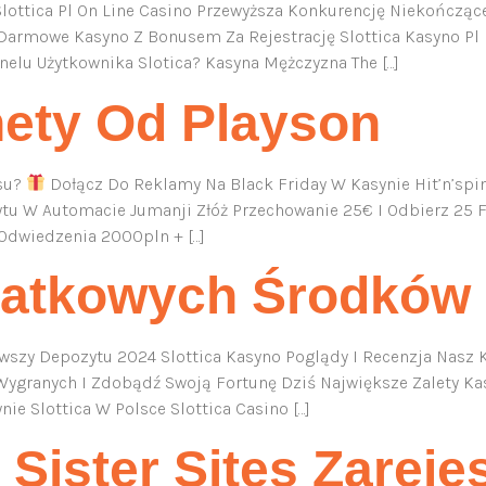
ottica Pl On Line Casino Przewyższa Konkurencję Niekończące
armowe Kasyno Z Bonusem Za Rejestrację Slottica Kasyno Pl 
elu Użytkownika Slotica? Kasyna Mężczyzna The […]
nety Od Playson
usu?
Dołącz Do Reklamy Na Black Friday W Kasynie Hit’n’sp
u W Automacie Jumanji Złóż Przechowanie 25€ I Odbierz 25 F
Odwiedzenia 2000pln + […]
odatkowych Środków
szy Depozytu 2024 Slottica Kasyno Poglądy I Recenzja Nasz K
Wygranych I Zdobądź Swoją Fortunę Dziś Największe Zalety Kas
nie Slottica W Polsce Slottica Casino […]
o Sister Sites Zarej