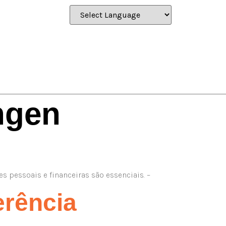
ngen
s pessoais e financeiras são essenciais. –
erência