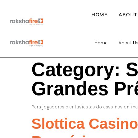
HOME
ABOUT
Home
About U
Category:
S
Grandes Pr
Para jogadores e entusiastas do cassinos online
Slottica Casin