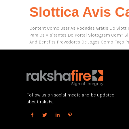
Slottica Avis 
Content Como Usar As Rodadas Grátis Do Slottic
Para Os Visitantes Do Portal Slotogram Com? Sl
And Benefits Provedores De Jogos Como Faço Pa
Follow us on social media and be updated
about raksha.