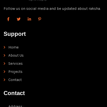
Follow us on social media and be updated about raksha.
Support
Home
About Us
Services
Projects
Contact
Contact
Address :