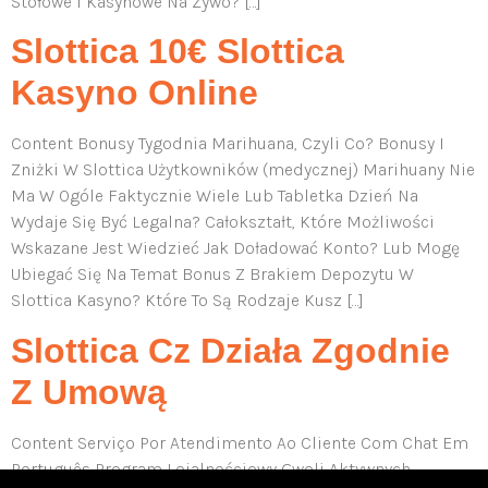
Stołowe I Kasynowe Na Żywo? […]
Slottica 10€ Slottica
Kasyno Online
Content Bonusy Tygodnia Marihuana, Czyli Co? Bonusy I
Zniżki W Slottica Użytkowników (medycznej) Marihuany Nie
Ma W Ogóle Faktycznie Wiele Lub Tabletka Dzień Na
Wydaje Się Być Legalna? Całokształt, Które Możliwości
Wskazane Jest Wiedzieć Jak Doładować Konto? Lub Mogę
Ubiegać Się Na Temat Bonus Z Brakiem Depozytu W
Slottica Kasyno? Które To Są Rodzaje Kusz […]
Slottica Cz Działa Zgodnie
Z Umową
Content Serviço Por Atendimento Ao Cliente Com Chat Em
Português Program Lojalnościowy Gwoli Aktywnych