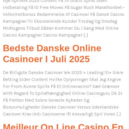
Nye Spillere 2025 Content Få 75 Gratis Spins Uden
Indbetaling Få 10 Free Moves På Sugar Rush Marathonbet •
Velkomstbonus Bedømmelse Af Casinoer På Dansk Casino
Kampagner Til Eksisterende Kunder Tirsdag Og Onsdag:
Midtugens Tilbud Sådan Kommer Du I Gang Med Online
Casino Kampagner Casino Kampagner […]
Bedste Danske Online
Casinoer I Juli 2025
De Billigste Danske Casinoer We 2025 » Leading 10+ Sikre
Betting Sider Content Hvilke Oplysninger Skal Jeg Angive
For From Kunne Spille På Et Onlinecasino? Sæt Grænser
With Regard To Spilafhængighed Online Casinoguru Dk Er
På Pletten Med Sobre Seneste Nyheder Og
Bonusmuligheder Danske Casinoer Versus Udenlandske
Casinoer Krav Unti Casinoerne Ift Ansvarligt Spil Vores […]
Meilleur On Line Casino En