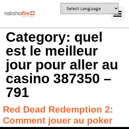
Category:
quel
est le meilleur
jour pour aller au
casino 387350 –
791
Red Dead Redemption 2:
Comment jouer au poker