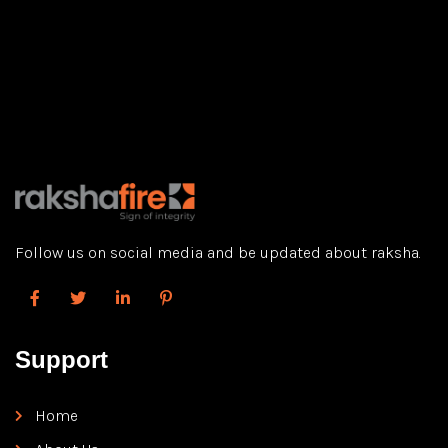
Activez le Sang-Froid, puis tuez 2 animaux différents (un
lapin et un écureuil par exemple). Avec votre arc et votre
couteau de chasse, récupérez des peaux en parfait état.
Chassez le gibier, pistez les animaux et attaquez divers
prédateurs. Pointez votre arme sur un cavalier qui passe
pour qu’il devienne un ennemi et tuez-le. Ouvrez […]
Follow us on social media and be updated about raksha.
Support
Home