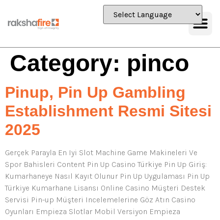
Category:
pinco
Pinup, Pin Up Gambling
Establishment Resmi Sitesi
2025
Gerçek Parayla En Iyi Slot Machine Game Makineleri Ve
Spor Bahisleri Content Pin Up Casino Türkiye Pin Up Giriş:
Kumarhaneye Nasıl Kayıt Olunur Pin Up Uygulaması Pin Up
Türkiye Kumarhane Lisansı Online Casino Müşteri Destek
Servisi Pin-up Müşteri Incelemelerine Göz Atın Casino
Oyunları Empieza Slotlar Mobil Versiyon Empieza