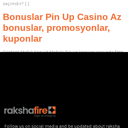
seçimdir? […]
Bonuslar Pin Up Casino Az
bonuslar, promosyonlar,
kuponlar
Content Mobil App və Mobile Pin up Version arasında fərq
Bizim Pin up proqramı Texniki Dəstək Pin Up bonus Pin up
306 Azerbaycan dan vəsaiti necə çıxarmaq lazımdır? Pin
up promo code aktivləşdirmə addımları Pin Up Online
Casino da Slots növləri Məsuliyyətli oyun prinsipləri Loqin
to Azerbaycan pin up casino Pin up casino yükləmək üçün
[…]
Follow us on social media and be updated about raksha.