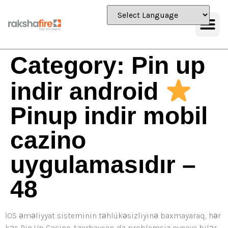
Category:
Pin up
indir android
Pinup indir mobil
cazino
uygulamasıdır –
48
İOS əməliyyat sisteminin təhlükəsizliyinə baxmayaraq, hər
kəs Pin Up Casino Azerbaycan-da problemsiz oynaya bilər.