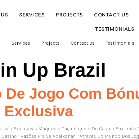
 US
SERVICES
PROJECTS
CONTACT US
TESTIMONIALS
s
Services
Projects
Contact Us
Testimonials
in Up Brazil
o De Jogo Com Bón
s Exclusiva
sticas Exclusivas Máquinas Caça-níqueis Do Casino Em Linha
Up Casino? Razões Pra Se Apaixonar” “Através Do Mundo Dos J