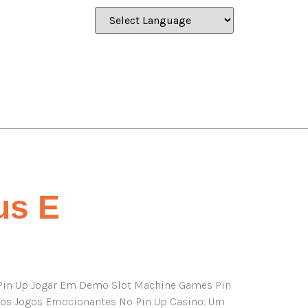
us E
 Pin Up Jogar Em Demo Slot Machine Games Pin
ogos Jogos Emocionantes No Pin Up Casino: Um