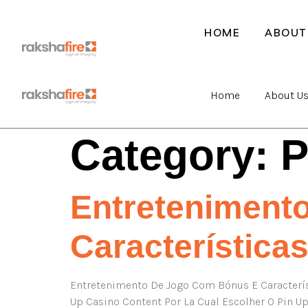
HOME
ABOUT
Home
About U
Category:
P
Entreteniment
Característica
Entretenimento De Jogo Com Bónus E Caracterí
Up Casino Content Por La Cual Escolher O Pin 