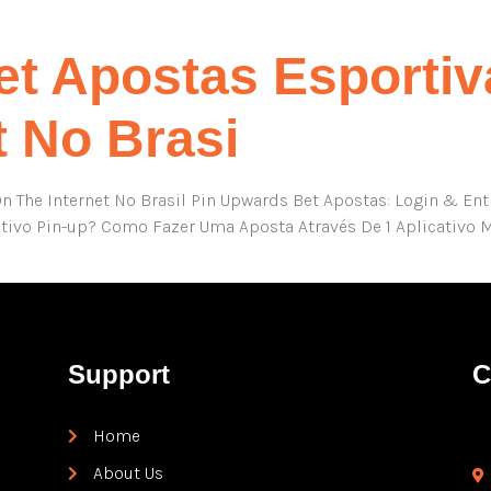
t Apostas Esportiv
t No Brasi
n The Internet No Brasil Pin Upwards Bet Apostas: Login & Ent
ivo Pin-up? Como Fazer Uma Aposta Através De 1 Aplicativo Mó
Support
C
Home
About Us