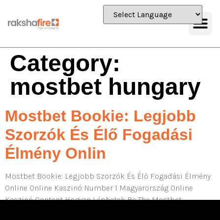
Category:
mostbet hungary
Mostbet Bookie: Legjobb
Szorzók És Élő Fogadási
Élmény Onlin
Mostbet Bookie: Legjobb Szorzók És Élő Fogadási Élmény
Online Online Kaszinó Number 1 Magyarország Online
Kaszinó Content Hogyan Léphetek Be The Mostbet
Számlámra? Mostbet Üdvözlő Bónusz Magyarországon