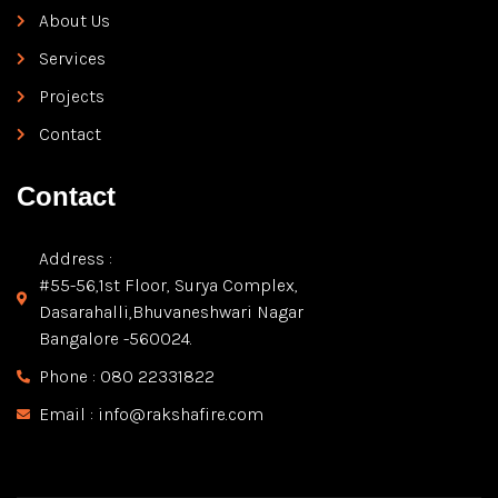
About Us
Services
Projects
Contact
Contact
Address :
#55-56,1st Floor, Surya Complex,
Dasarahalli,Bhuvaneshwari Nagar
Bangalore -560024.
Phone : 080 22331822
Email : info@rakshafire.com