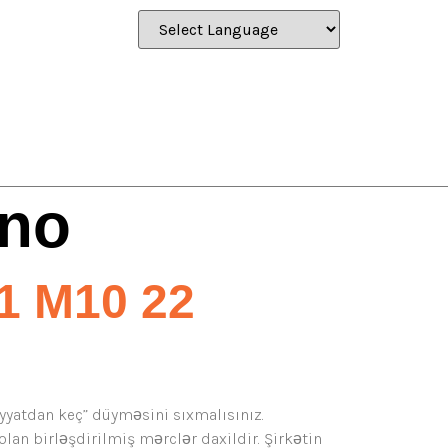
ino
1 M10 22
yatdan keç” düyməsini sıxmalısınız.
an birləşdirilmiş mərclər daxildir. Şirkətin