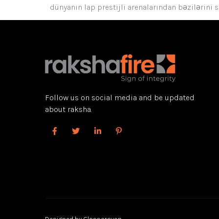
dünyanın lap prestijli arenalarından bəzilərini 
Follow us on social media and be updated
about raksha.