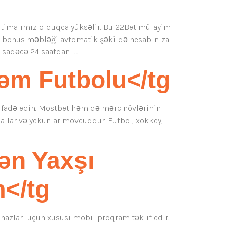
timalımız olduqca yüksəlir. Bu 22Bet mülayim
 bonus məbləği avtomatik şəkildə hesabınıza
 sadəcə 24 saatdan […]
ləm Futbolu</tg
ifadə edin. Mostbet həm də mərc növlərinin
llar və yekunlar mövcuddur. Futbol, ​​xokkey,
ən Yaxşı
</tg
zları üçün xüsusi mobil proqram təklif edir.