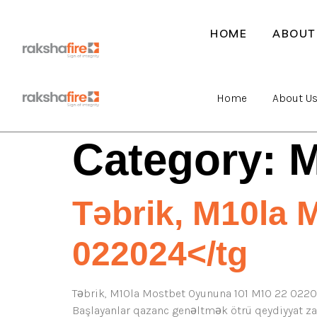
HOME
ABOUT
Home
About U
Category:
M
Təbrik, M10la
022024</tg
Təbrik, M10la Mostbet Oyununa 101 M10 22 0220
Başlayanlar qazanc genəltmək ötrü qeydiyyat za