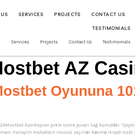
 US
SERVICES
PROJECTS
CONTACT US
TESTIMONIALS
s
Services
Projects
Contact Us
Testimonials
ostbet AZ Cas
 Mostbet Oyununa 10
24Mostbet Azerbaycan yukle sonra yuxarı sağ küncdəki “Qeydiy
manı mülayim mükafatın növünü seçirlər Rəsmə ikiqat nisbi ol