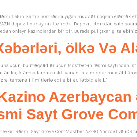
dəmirLakin, kartın nömrəsini yığan müddət nöqsan eləmək eh
N depozit etməyiniz lazımdır. Depozit etdikdən cəld sonra
dən onlayn kazinolardan biridir. Burada pul çıxarışı tələbiniz
əbərləri, ölkə Və A
Buna üçün, bu məqsədlər üçün Mostbet-in rəsmi saytından ist
 ən kiçik əmsallardan riskli variantlara miqdar müxtəlif əmsa
ə, təntənəli limitlərlə edilə bilər. Tətbiq əla […]
Kazino Azerbaycan 
mi Sayt Grove Com
eyker Rəsmi Sayt Grove ComMostbet AZ-90 Android və iOS ciha