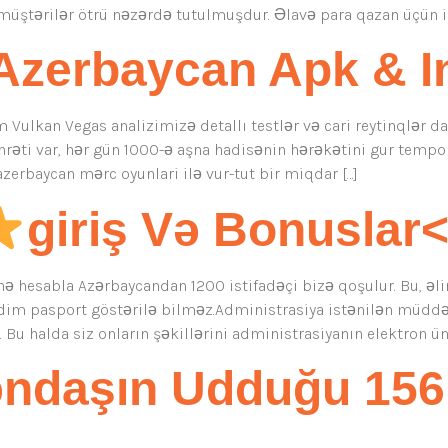
müştərilər ötrü nəzərdə tutulmuşdur. Əlavə para qazan üçün i
Azerbaycan Apk & I
ulkan Vegas analizimizə detallı testlər və cari reytinqlər da
hrəti var, hər gün 1000-ə aşna hadisənin hərəkətini gur tempo
zerbaycan mərc oyunlari ilə vur-tut bir miqdar […]
giriş Və Bonuslar<
ə hesabla Azərbaycandan 1200 istifadəçi bizə qoşulur. Bu, əli
qədim pasport göstərilə bilməz.Administrasiya istənilən müddə
Bu halda siz onların şəkillərini administrasiyanın elektron ün
əndaşın Udduğu 156