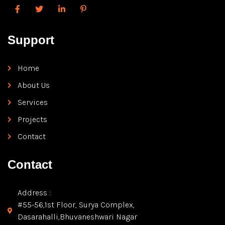
Support
Home
About Us
Services
Projects
Contact
Contact
Address :
#55-56,1st Floor, Surya Complex,
Dasarahalli,Bhuvaneshwari Nagar