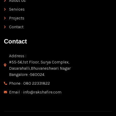
About Us
Services
Projects
Contact
Contact
Address :
#55-56,1st Floor, Surya Complex,
Dasarahalli,Bhuvaneshwari Nagar
Bangalore -560024.
Phone : 080 22331822
Email : info@rakshafire.com