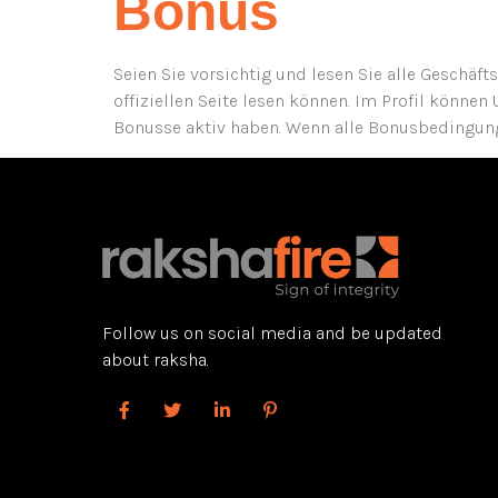
Bonus
Seien Sie vorsichtig und lesen Sie alle Geschäf
offiziellen Seite lesen können. Im Profil könn
Bonusse aktiv haben. Wenn alle Bonusbedingunge
Follow us on social media and be updated
about raksha.