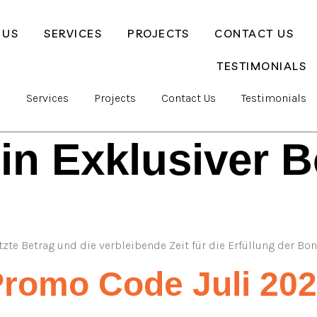
 US
SERVICES
PROJECTS
CONTACT US
TESTIMONIALS
s
Services
Projects
Contact Us
Testimonials
in Exklusiver 
zte Betrag und die verbleibende Zeit für die Erfüllung der B
romo Code Juli 202