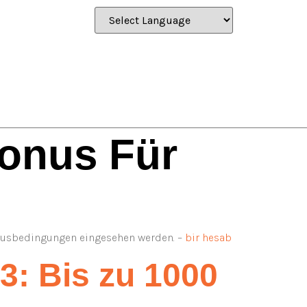
Bonus Für
onusbedingungen eingesehen werden. –
bir hesab
3: Bis zu 1000