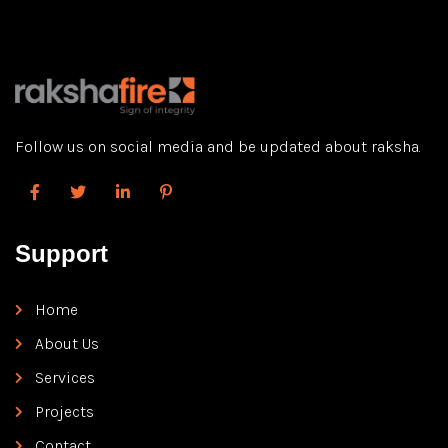
Top Für Schnelle Auszahlungen Neue Erfahrungsberichte:
Casino-bewertungen Von Anderen […]
Follow us on social media and be updated about raksha.
Support
Home
About Us
Services
Projects
Contact