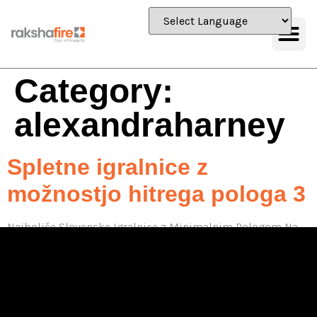
Category:
alexandraharney
Spletne igralnice z
možnostjo hitrega pologa 3
Najboljše Slovenske Igralnice z Minimalnim Pologom Na
podlagi alexandraharney.com naših izkušenj smo zbrali
povezave do organizacij, ki se ukvarjajo s pomočjo pri
odvisnosti od iger na srečo. Kadarkoli začutite potrebo ali
potrebujete strokovni nasvet, se brez oklevanja obrnite na
strokovnjake. Tukaj je naš vodnik, ki vas bo skozi preproste