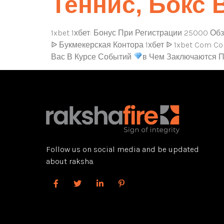
Теннис, Бокс 
1xbet 1хбет: Бонус При Регистрации 25000 Об
ᐉ Букмекерская Контора 1хбет ᐉ 1xbet Com C
Вас В Курсе Событий
в Чем Заключаются П
Follow us on social media and be updated
about raksha.