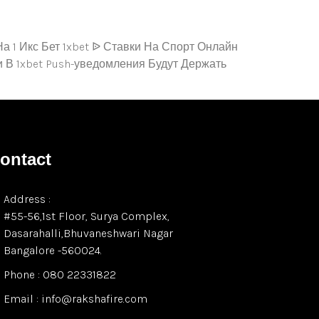
На 1 Икс Бет 1xbet ᐉ Ставки На Спорт Онлайн
и В 1xbet Push-уведомления Будут Держать
ontact
Address :
#55-56,1st Floor, Surya Complex,
Dasarahalli,Bhuvaneshwari Nagar
Bangalore -560024.
Phone : 080 22331822
Email : info@rakshafire.com