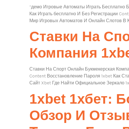
“демо Игровые Автоматы Играть Бесплатно Б
Как Играть бесплатно И Без Регистрации Co
Мир Игровых Автоматов И Онлайн Слотов В Ка
Ставки На Сп
Компания 1xbe
Ставки На Спорт Онлайн Букмекерская Компан
Content Восстановление Пароля 1xbet Как С
Сайт Xbet Где Найти Официальное Зеркало 1
1xbet 1хбет: 
Обзор И Отзыв