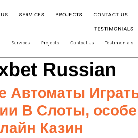
 US
SERVICES
PROJECTS
CONTACT US
TESTIMONIALS
s
Services
Projects
Contact Us
Testimonials
xbet Russian
е Автоматы Играт
ции В Слоты, особ
нлайн Казин