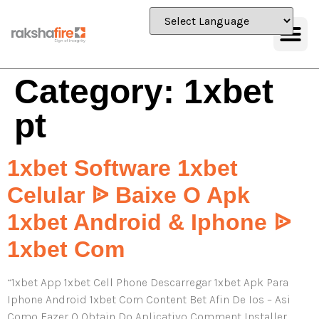
Category:
1xbet
pt
1xbet Software 1xbet
Celular ᐉ Baixe O Apk
1xbet Android & Iphone ᐉ
1xbet Com
“1xbet App 1xbet Cell Phone Descarregar 1xbet Apk Para
Iphone Android 1xbet Com Content Bet Afin De Ios – Asi
Como Fazer O Obtain Do Aplicativo Comment Installer