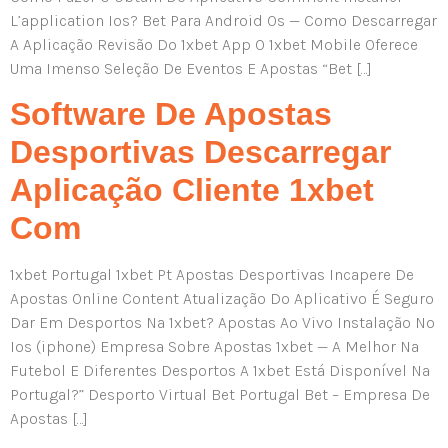
L’application Ios? Bet Para Android Os — Como Descarregar
A Aplicação Revisão Do 1xbet App O 1xbet Mobile Oferece
Uma Imenso Seleção De Eventos E Apostas “Bet […]
Software De Apostas
Desportivas Descarregar
Aplicação Cliente 1xbet
Com
1xbet Portugal 1xbet Pt Apostas Desportivas Incapere De
Apostas Online Content Atualização Do Aplicativo É Seguro
Dar Em Desportos Na 1xbet? Apostas Ao Vivo Instalação No
Ios (iphone) Empresa Sobre Apostas 1xbet — A Melhor Na
Futebol E Diferentes Desportos A 1xbet Está Disponível Na
Portugal?” Desporto Virtual Bet Portugal Bet – Empresa De
Apostas […]