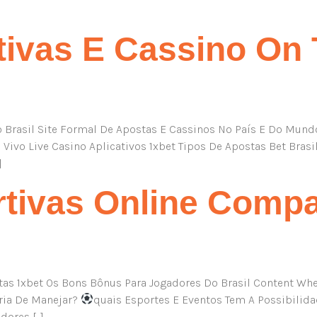
ivas E Cassino On 
No Brasil Site Formal De Apostas E Cassinos No País E Do Mu
Vivo Live Casino Aplicativos 1xbet Tipos De Apostas Bet Bra
]
rtivas Online Comp
as 1xbet Os Bons Bônus Para Jogadores Do Brasil Content Whe
ria De Manejar?
quais Esportes E Eventos Tem A Possibilid
dores […]