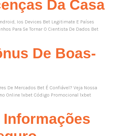
cenças Da Casa
ndroid, Ios Devices Bet Legitimate E Países
nhos Para Se Tornar O Cientista De Dados Bet
Bônus De Boas-
ares De Mercados Bet É Confiável? Veja Nossa
no Online 1xbet Código Promocional 1xbet
: Informações