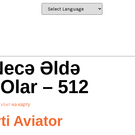
Necə Əldə
Olar – 512
1xbet на карту
i Aviator