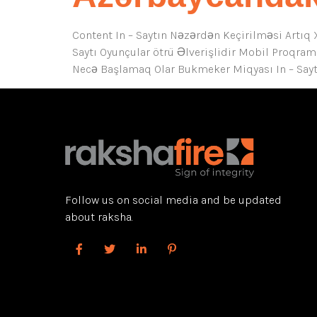
Content In – Saytın Nəzərdən Keçirilməsi Artıq
Saytı Oyunçular ötrü Əlverişlidir Mobil Proqra
Necə Başlamaq Olar Bukmeker Miqyası In – Saytı
Follow us on social media and be updated
about raksha.