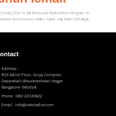
l Olmaq Olar In-də Bonuslar Bukmeker Miqyası In
 Bukmeker Kontorunun Mərc Xətti Inə Mərc Etməyə
ontact
Address :
#55-56,1st Floor, Surya Complex,
Dasarahalli,Bhuvaneshwari Nagar
Bangalore -560024.
Phone : 080 22331822
Email : info@rakshafire.com