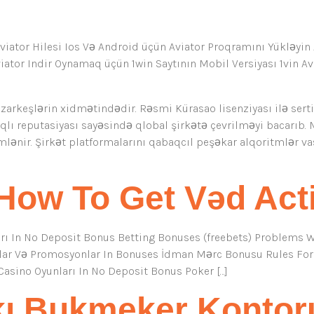
Aviator Hilesi Ios Və Android üçün Aviator Proqramını Yükləyin
ator Indir Oynamaq üçün 1win Saytının Mobil Versiyası 1vin Avi
azarkeşlərin xidmətindədir. Rəsmi Kürasao lisenziyası ilə sert
ı reputasiyası sayəsində qlobal şirkətə çevrilməyi bacarıb. Mə
imlənir. Şirkət platformalarını qabaqcıl peşəkar alqoritmlər v
How To Get Vəd Act
rı In No Deposit Bonus Betting Bonuses (freebets) Problems 
lar Və Promosyonlar In Bonuses İdman Mərc Bonusu Rules For
asino Oyunları In No Deposit Bonus Poker […]
ı Bukmeker Kontoru