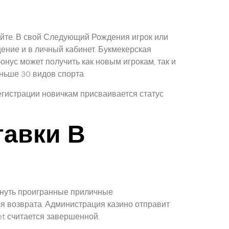
сайте. В свой Следующий Рождения игрок или
ение и в личный кабинет. Букмекерская
онус может получить как новым игрокам, так и
ньше 30 видов спорта.
егистрации новичкам присваивается статус
тавки В
рнуть проигранные приличные
я возврата. Администрация казино отправит
et считается завершенной.