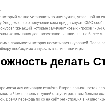
, который можно установить по инструкции, указанной на 
ку. Уведомление о получении кода придет спустя СМС-сообщ
нусов” “же акций, которые замечают новых игроков. 1xBet б
лом же компания дает возможность ставились на более ме
рамме лояльности, которая насчитывает 8 уровней. После р
блеру необходимо запускать в казино мои игры.
можность делать С
промокод для активации кешбэка. Вторая возможностей ве
ности. Чем вровень текущий статус игрока, тем больше дол
ой. Время перехода по со на сайт регистрация в казино 1XB