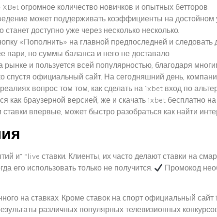
о XBet огромное количество новичков и опытных бетторов.
аведение может поддерживать коэффициенты на достойном 
о станет доступно уже через несколько несколько.
нопку «Пополнить» на главной предпоследней и следовать
 пари, но суммы баланса и него не доставало.
на рынке и пользуется всей популярностью, благодаря мног
ко спустя официальный сайт. На сегодняшний день, компани
алиях вопрос том том, как сделать на 1xbet вход по альте
ься как браузерной версией, же и скачать 1xbet бесплатно 
ем ставки впервые, может быстро разобраться как найти и
ния
й и” “live ставки. Клиенты, их часто делают ставки на сма
гда его использовать только не получится.
Промокод необ
ного на ставках. Кроме ставок на спорт официальный сайт 
 результаты различных популярных телевизионных конкурсов