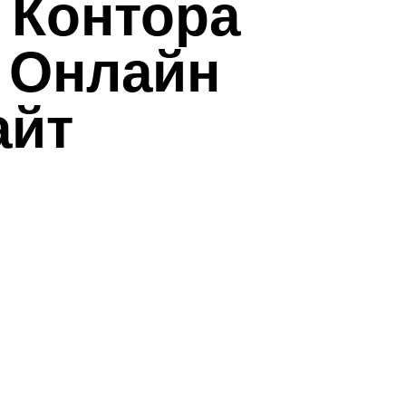
я Контора
т Онлайн
айт