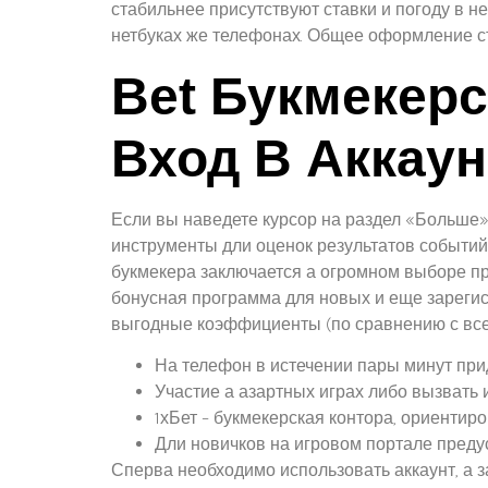
стабильнее присутствуют ставки и погоду в н
нетбуках же телефонах. Общее оформление ст
Bet Букмекерс
Вход В Аккаун
Если вы наведете курсор на раздел «Больше»,
инструменты дли оценок результатов событий 
букмекера заключается а огромном выборе про
бонусная программа для новых и еще зарегис
выгодные коэффициенты (по сравнению с всем
На телефон в истечении пары минут при
Участие а азартных играх либо вызвать 
1хБет – букмекерская контора, ориентиро
Дли новичков на игровом портале преду
Сперва необходимо использовать аккаунт, а 